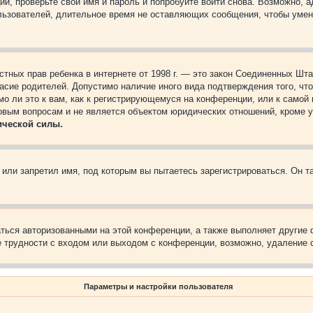
ии, проверьте свои имя и пароль и попробуйте войти снова. Возможно,
льзователей, длительное время не оставляющих сообщения, чтобы умен
 частных прав ребенка в интернете от 1998 г. — это закон Соединенных 
асие родителей. Допустимо наличие иного вида подтверждения того, чт
о ли это к вам, как к регистрирующемуся на конференции, или к самой
овым вопросам и не является объектом юридических отношений, кроме 
ической силы.
или запретил имя, под которым вы пытаетесь зарегистрироваться. Он т
аться авторизованными на этой конференции, а также выполняет другие 
 трудности с входом или выходом с конференции, возможно, удаление c
Параметры и настройки пользователя