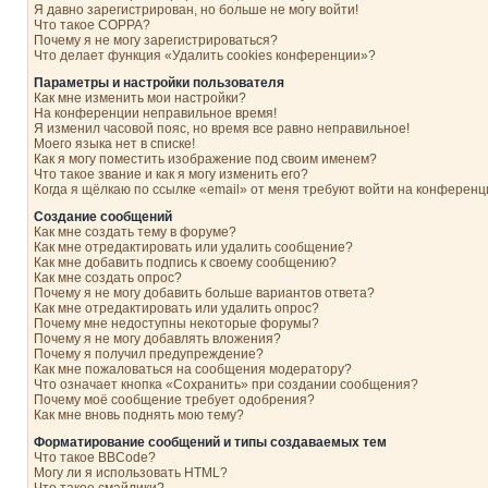
Я давно зарегистрирован, но больше не могу войти!
Что такое COPPA?
Почему я не могу зарегистрироваться?
Что делает функция «Удалить cookies конференции»?
Параметры и настройки пользователя
Как мне изменить мои настройки?
На конференции неправильное время!
Я изменил часовой пояс, но время все равно неправильное!
Моего языка нет в списке!
Как я могу поместить изображение под своим именем?
Что такое звание и как я могу изменить его?
Когда я щёлкаю по ссылке «email» от меня требуют войти на конферен
Создание сообщений
Как мне создать тему в форуме?
Как мне отредактировать или удалить сообщение?
Как мне добавить подпись к своему сообщению?
Как мне создать опрос?
Почему я не могу добавить больше вариантов ответа?
Как мне отредактировать или удалить опрос?
Почему мне недоступны некоторые форумы?
Почему я не могу добавлять вложения?
Почему я получил предупреждение?
Как мне пожаловаться на сообщения модератору?
Что означает кнопка «Сохранить» при создании сообщения?
Почему моё сообщение требует одобрения?
Как мне вновь поднять мою тему?
Форматирование сообщений и типы создаваемых тем
Что такое BBCode?
Могу ли я использовать HTML?