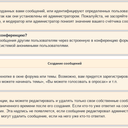
зданных вами сообщений, или идентифицируют определенных пользоват
так как они установлены её администратором. Пожалуйста, не засоряйт
, и модератор или администратор понизят значение вашего счётчика со
а конференцию?
сообщения другим пользователям через встроенную в конференцию форм
 системой анонимными пользователями.
Создание сообщений
кнопке в окне форума или темы. Возможно, вам придется зарегистриров
 можете начинать темы», «Вы можете голосовать в опросах» и т.п.
ции, вы можете редактировать и удалять только свои собственные сооб
ниченного времени после его создания. Если кто-то уже ответил на со
них. Эта надпись не появляется, если сообщение редактировал админист
 могут удалить сообщение, если на него уже кто-то ответил.