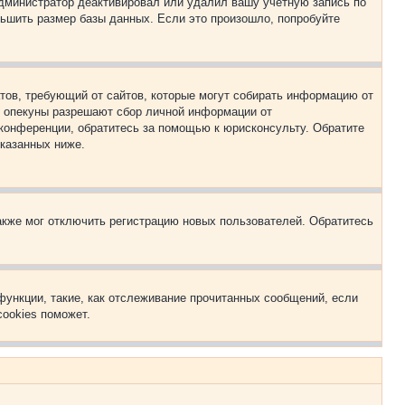
 администратор деактивировал или удалил вашу учётную запись по
ьшить размер базы данных. Если это произошло, попробуйте
Штатов, требующий от сайтов, которые могут собирать информацию от
о опекуны разрешают сбор личной информации от
 конференции, обратитесь за помощью к юрисконсульту. Обратите
указанных ниже.
акже мог отключить регистрацию новых пользователей. Обратитесь
функции, такие, как отслеживание прочитанных сообщений, если
ookies поможет.