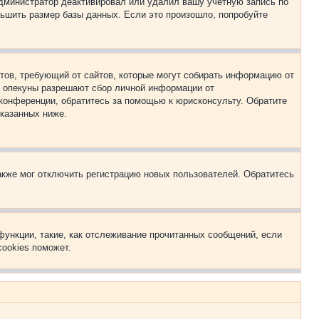
 администратор деактивировал или удалил вашу учётную запись по
ьшить размер базы данных. Если это произошло, попробуйте
Штатов, требующий от сайтов, которые могут собирать информацию от
о опекуны разрешают сбор личной информации от
 конференции, обратитесь за помощью к юрисконсульту. Обратите
указанных ниже.
акже мог отключить регистрацию новых пользователей. Обратитесь
функции, такие, как отслеживание прочитанных сообщений, если
ookies поможет.