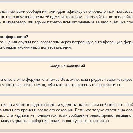
зданных вами сообщений, или идентифицируют определенных пользоват
так как они установлены её администратором. Пожалуйста, не засоряйт
, и модератор или администратор понизят значение вашего счётчика со
а конференцию?
сообщения другим пользователям через встроенную в конференцию форм
 системой анонимными пользователями.
Создание сообщений
кнопке в окне форума или темы. Возможно, вам придется зарегистриров
 можете начинать темы», «Вы можете голосовать в опросах» и т.п.
ции, вы можете редактировать и удалять только свои собственные сооб
ниченного времени после его создания. Если кто-то уже ответил на со
них. Эта надпись не появляется, если сообщение редактировал админист
 могут удалить сообщение, если на него уже кто-то ответил.