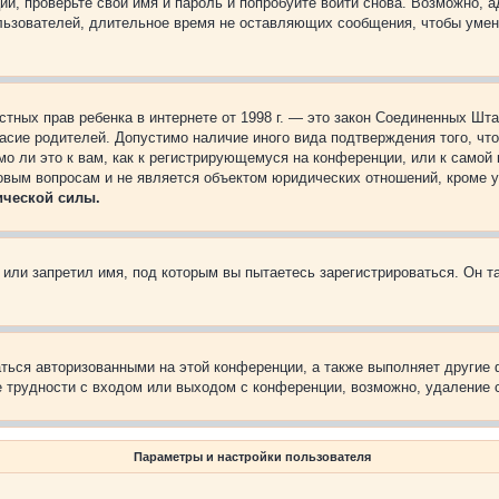
ии, проверьте свои имя и пароль и попробуйте войти снова. Возможно,
льзователей, длительное время не оставляющих сообщения, чтобы умен
 частных прав ребенка в интернете от 1998 г. — это закон Соединенных 
асие родителей. Допустимо наличие иного вида подтверждения того, чт
о ли это к вам, как к регистрирующемуся на конференции, или к самой
овым вопросам и не является объектом юридических отношений, кроме 
ической силы.
или запретил имя, под которым вы пытаетесь зарегистрироваться. Он т
аться авторизованными на этой конференции, а также выполняет другие 
 трудности с входом или выходом с конференции, возможно, удаление c
Параметры и настройки пользователя