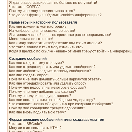
Я давно зарегистрирован, но больше не могу войти!
Что такое COPPA?
Почему я не могу зарегистрироваться?
Что делает функция «Удалить cookies конференции»?
Параметры и настройки пользователя
Как мне изменить мои настройки?
На конференции неправильное время!
Я изменил часовой пояс, но время все равно неправильное!
Моего языка нет в списке!
Как я могу поместить изображение под своим именем?
Что такое звание и как я могу изменить его?
Когда я щёлкаю по ссылке «email» от меня требуют войти на конферен
Создание сообщений
Как мне создать тему в форуме?
Как мне отредактировать или удалить сообщение?
Как мне добавить подпись к своему сообщению?
Как мне создать опрос?
Почему я не могу добавить больше вариантов ответа?
Как мне отредактировать или удалить опрос?
Почему мне недоступны некоторые форумы?
Почему я не могу добавлять вложения?
Почему я получил предупреждение?
Как мне пожаловаться на сообщения модератору?
Что означает кнопка «Сохранить» при создании сообщения?
Почему моё сообщение требует одобрения?
Как мне вновь поднять мою тему?
Форматирование сообщений и типы создаваемых тем
Что такое BBCode?
Могу ли я использовать HTML?