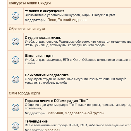
Конкурсы Акции Скидки
Условия и обсуждения
Знакомимся с условиями Конкурсов, Акций, Скидок в Юрге!
Пепс
Евгений Андреев
Модераторы:
,
Образование и наука
Студенческая жизнь
Учеба, отдых, сессия. Разговоры обо всем, что касается студенчества
ВУЗы, училища, техникумы, колледжи нашего города.
Школьные годы
Учеба, отдых, экзамены, ЕГЭ в Юрге. Общение школьников о школе и
школы.
Психология и педагогика
Обсуждаем трудные жизненные ситуации, взаимотношения людей:
конфликты, любовь, дружба.
СМИ города Юрги
Горячая линия с DJ'ями радио "Тон"
Общение с ди-джеями радио "Тон": ваши вопросы, приколы, анекдоты,
пожелания, ...
Mar-Shall
Модератор 4-ой группы
Модераторы:
,
Телевидение
Все о телекомпаниях города: ЮТРК, ЮТВ, кабельное телевидение и т.п
Mar-Shall
Модератор: