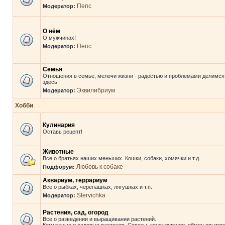
Пепс
Модератор:
О нём
О мужчинах!
Пепс
Модератор:
Семья
Отношения в семье, мелочи жизни - радостью и проблемами делимся
здесь
Эквилибриум
Модератор:
Хобби
Кулинария
Оставь рецепт!
Животные
Все о братьях наших меньших. Кошки, собаки, хомячки и т.д.
Любовь к собаке
Подфорум:
Аквариум, террариум
Все о рыбках, черепашках, лягушках и т.п.
Stervichka
Модератор:
Растения, сад, огород
Все о разведении и выращивании растений.