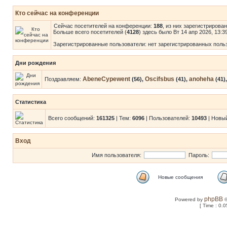
Кто сейчас на конференции
Сейчас посетителей на конференции:
188
, из них зарегистрирова
Больше всего посетителей (
4128
) здесь было Вт 14 апр 2026, 13:3
Зарегистрированные пользователи: нет зарегистрированных поль
Дни рождения
AbeneCypewent
Oscifsbus
anoheha
Поздравляем:
(56),
(41),
(41)
Статистика
Всего сообщений:
161325
| Тем:
6096
| Пользователей:
10493
| Новы
Вход
Имя пользователя:
Пароль:
Новые сообщения
phpBB
Powered by
©
[ Time : 0.0