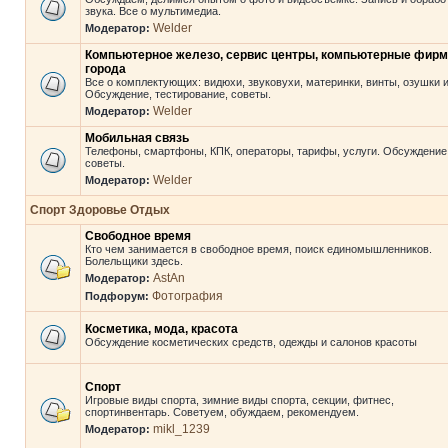
звука. Все о мультимедиа.
Welder
Модератор:
Компьютерное железо, сервис центры, компьютерные фир
города
Все о комплектующих: видюхи, звуковухи, материнки, винты, озушки и 
Обсуждение, тестирование, советы.
Welder
Модератор:
Мобильная связь
Телефоны, смартфоны, КПК, операторы, тарифы, услуги. Обсуждение
советы.
Welder
Модератор:
Спорт Здоровье Отдых
Свободное время
Кто чем занимается в свободное время, поиск единомышленников.
Болельщики здесь.
AstAn
Модератор:
Фотография
Подфорум:
Косметика, мода, красота
Обсуждение косметических средств, одежды и салонов красоты
Спорт
Игровые виды спорта, зимние виды спорта, секции, фитнес,
спортинвентарь. Советуем, обуждаем, рекомендуем.
mikl_1239
Модератор: