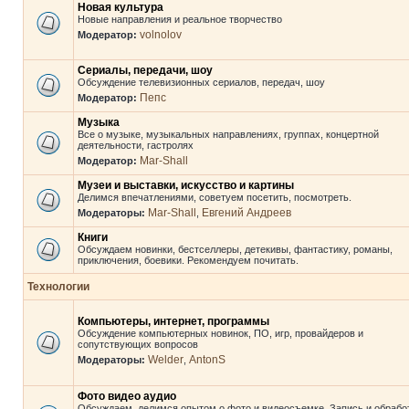
Новая культура
Новые направления и реальное творчество
volnolov
Модератор:
Сериалы, передачи, шоу
Обсуждение телевизионных сериалов, передач, шоу
Пепс
Модератор:
Музыка
Все о музыке, музыкальных направлениях, группах, концертной
деятельности, гастролях
Mar-Shall
Модератор:
Музеи и выставки, искусство и картины
Делимся впечатлениями, советуем посетить, посмотреть.
Mar-Shall
Евгений Андреев
Модераторы:
,
Книги
Обсуждаем новинки, бестселлеры, детекивы, фантастику, романы,
приключения, боевики. Рекомендуем почитать.
Технологии
Компьютеры, интернет, программы
Обсуждение компьютерных новинок, ПО, игр, провайдеров и
сопутствующих вопросов
Welder
AntonS
Модераторы:
,
Фото видео аудио
Обсуждаем, делимся опытом о фото и видеосъемке. Запись и обрабо