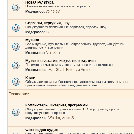
Новая культура
Новые направления и реальное творчество
volnolov
Модератор:
Сериалы, передачи, шоу
Обсуждение телевизионных сериалов, передач, шоу
Пепс
Модератор:
Музыка
Все о музыке, музыкальных направлениях, группах, концертной
деятельности, гастролях
Mar-Shall
Модератор:
Музеи и выставки, искусство и картины
Делимся впечатлениями, советуем посетить, посмотреть.
Mar-Shall
Евгений Андреев
Модераторы:
,
Книги
Обсуждаем новинки, бестселлеры, детекивы, фантастику, романы,
приключения, боевики. Рекомендуем почитать.
Технологии
Компьютеры, интернет, программы
Обсуждение компьютерных новинок, ПО, игр, провайдеров и
сопутствующих вопросов
Welder
AntonS
Модераторы:
,
Фото видео аудио
Обсуждаем, делимся опытом о фото и видеосъемке. Запись и обрабо