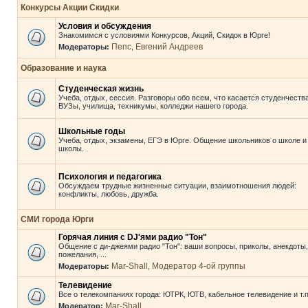
Конкурсы Акции Скидки
Условия и обсуждения
Знакомимся с условиями Конкурсов, Акций, Скидок в Юрге!
Пепс
Евгений Андреев
Модераторы:
,
Образование и наука
Студенческая жизнь
Учеба, отдых, сессия. Разговоры обо всем, что касается студенчества
ВУЗы, училища, техникумы, колледжи нашего города.
Школьные годы
Учеба, отдых, экзамены, ЕГЭ в Юрге. Общение школьников о школе и
школы.
Психология и педагогика
Обсуждаем трудные жизненные ситуации, взаимотношения людей:
конфликты, любовь, дружба.
СМИ города Юрги
Горячая линия с DJ'ями радио "Тон"
Общение с ди-джеями радио "Тон": ваши вопросы, приколы, анекдоты,
пожелания, ...
Mar-Shall
Модератор 4-ой группы
Модераторы:
,
Телевидение
Все о телекомпаниях города: ЮТРК, ЮТВ, кабельное телевидение и т.п
Mar-Shall
Модератор: