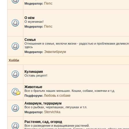
Пепс
Модератор:
О нём
О мужчинах!
Пепс
Модератор:
Семья
Отношения в семье, мелочи жизни - радостью и проблемами делимся
здесь
Эквилибриум
Модератор:
Хобби
Кулинария
Оставь рецепт!
Животные
Все о братьях наших меньших. Кошки, собаки, хомячки и т.д.
Любовь к собаке
Подфорум:
Аквариум, террариум
Все о рыбках, черепашках, лягушках и т.п.
Stervichka
Модератор:
Растения, сад, огород
Все о разведении и выращивании растений.