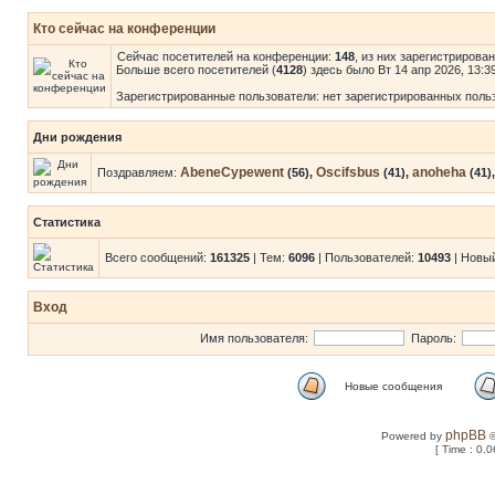
Кто сейчас на конференции
Сейчас посетителей на конференции:
148
, из них зарегистрирова
Больше всего посетителей (
4128
) здесь было Вт 14 апр 2026, 13:3
Зарегистрированные пользователи: нет зарегистрированных поль
Дни рождения
AbeneCypewent
Oscifsbus
anoheha
Поздравляем:
(56),
(41),
(41)
Статистика
Всего сообщений:
161325
| Тем:
6096
| Пользователей:
10493
| Новы
Вход
Имя пользователя:
Пароль:
Новые сообщения
phpBB
Powered by
©
[ Time : 0.0