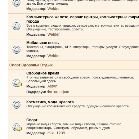
звука. Все о мультимедиа.
Welder
Модератор:
Компьютерное железо, сервис центры, компьютерные фир
города
Все о комплектующих: видюхи, звуковухи, материнки, винты, озушки и 
Обсуждение, тестирование, советы.
Welder
Модератор:
Мобильная связь
Телефоны, смартфоны, КПК, операторы, тарифы, услуги. Обсуждение
советы.
Welder
Модератор:
Спорт Здоровье Отдых
Свободное время
Кто чем занимается в свободное время, поиск единомышленников.
Болельщики здесь.
AstAn
Модератор:
Фотография
Подфорум:
Косметика, мода, красота
Обсуждение косметических средств, одежды и салонов красоты
Спорт
Игровые виды спорта, зимние виды спорта, секции, фитнес,
спортинвентарь. Советуем, обуждаем, рекомендуем.
mikl_1239
Модератор: