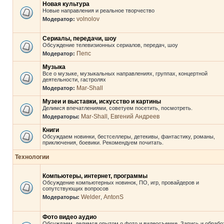
Новая культура
Новые направления и реальное творчество
volnolov
Модератор:
Сериалы, передачи, шоу
Обсуждение телевизионных сериалов, передач, шоу
Пепс
Модератор:
Музыка
Все о музыке, музыкальных направлениях, группах, концертной
деятельности, гастролях
Mar-Shall
Модератор:
Музеи и выставки, искусство и картины
Делимся впечатлениями, советуем посетить, посмотреть.
Mar-Shall
Евгений Андреев
Модераторы:
,
Книги
Обсуждаем новинки, бестселлеры, детекивы, фантастику, романы,
приключения, боевики. Рекомендуем почитать.
Технологии
Компьютеры, интернет, программы
Обсуждение компьютерных новинок, ПО, игр, провайдеров и
сопутствующих вопросов
Welder
AntonS
Модераторы:
,
Фото видео аудио
Обсуждаем, делимся опытом о фото и видеосъемке. Запись и обрабо