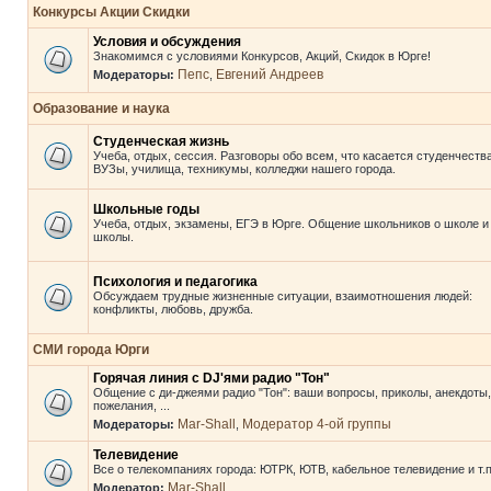
Конкурсы Акции Скидки
Условия и обсуждения
Знакомимся с условиями Конкурсов, Акций, Скидок в Юрге!
Пепс
Евгений Андреев
Модераторы:
,
Образование и наука
Студенческая жизнь
Учеба, отдых, сессия. Разговоры обо всем, что касается студенчества
ВУЗы, училища, техникумы, колледжи нашего города.
Школьные годы
Учеба, отдых, экзамены, ЕГЭ в Юрге. Общение школьников о школе и
школы.
Психология и педагогика
Обсуждаем трудные жизненные ситуации, взаимотношения людей:
конфликты, любовь, дружба.
СМИ города Юрги
Горячая линия с DJ'ями радио "Тон"
Общение с ди-джеями радио "Тон": ваши вопросы, приколы, анекдоты,
пожелания, ...
Mar-Shall
Модератор 4-ой группы
Модераторы:
,
Телевидение
Все о телекомпаниях города: ЮТРК, ЮТВ, кабельное телевидение и т.п
Mar-Shall
Модератор: