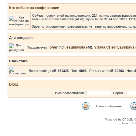
Кто сейчас на конференции
Сейчас посетителей на конференции:
224
, из них зарегистрирова
Больше всего посетителей (
4128
) здесь было Вт 14 апр 2026, 13:3
Зарегистрированные пользователи: нет зарегистрированных поль
Дни рождения
олег
esubuwota
YUliya.CHernyavskaya
Поздравляем:
(40),
(40),
Статистика
Всего сообщений:
161325
| Тем:
6096
| Пользователей:
10493
| Новы
Вход
Имя пользователя:
Пароль:
Новые сообщения
phpBB
Powered by
©
[ Time : 0.0