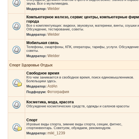
звука. Все о мультимедиа.
Welder
Модератор:
Компьютерное железо, сервис центры, компьютерные фир
города
Все о комплектующих: видюхи, звуковухи, материнки, винты, озушки и 
Обсуждение, тестирование, советы.
Welder
Модератор:
Мобильная связь
Телефоны, смартфоны, КПК, операторы, тарифы, услуги. Обсуждение
советы.
Welder
Модератор:
Спорт Здоровье Отдых
Свободное время
Кто чем занимается в свободное время, поиск единомышленников.
Болельщики здесь.
AstAn
Модератор:
Фотография
Подфорум:
Косметика, мода, красота
Обсуждение косметических средств, одежды и салонов красоты
Спорт
Игровые виды спорта, зимние виды спорта, секции, фитнес,
спортинвентарь. Советуем, обуждаем, рекомендуем.
mikl_1239
Модератор: