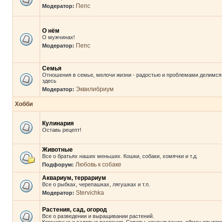
Пепс
Модератор:
О нём
О мужчинах!
Пепс
Модератор:
Семья
Отношения в семье, мелочи жизни - радостью и проблемами делимся
здесь
Эквилибриум
Модератор:
Хобби
Кулинария
Оставь рецепт!
Животные
Все о братьях наших меньших. Кошки, собаки, хомячки и т.д.
Любовь к собаке
Подфорум:
Аквариум, террариум
Все о рыбках, черепашках, лягушках и т.п.
Stervichka
Модератор:
Растения, сад, огород
Все о разведении и выращивании растений.