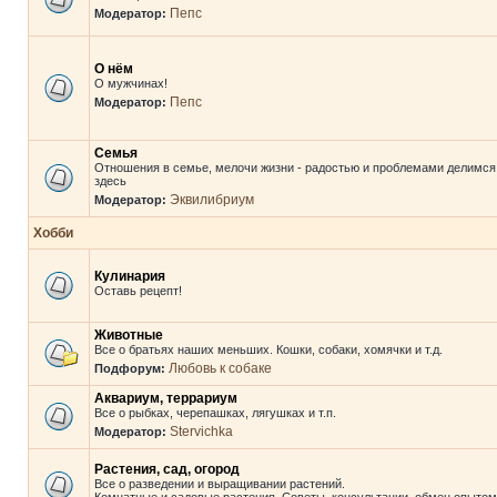
Пепс
Модератор:
О нём
О мужчинах!
Пепс
Модератор:
Семья
Отношения в семье, мелочи жизни - радостью и проблемами делимся
здесь
Эквилибриум
Модератор:
Хобби
Кулинария
Оставь рецепт!
Животные
Все о братьях наших меньших. Кошки, собаки, хомячки и т.д.
Любовь к собаке
Подфорум:
Аквариум, террариум
Все о рыбках, черепашках, лягушках и т.п.
Stervichka
Модератор:
Растения, сад, огород
Все о разведении и выращивании растений.