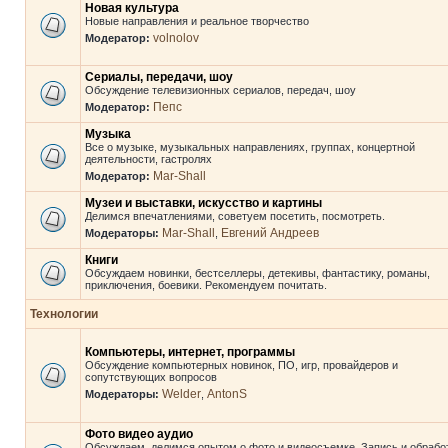
Новая культура
Новые направления и реальное творчество
volnolov
Модератор:
Сериалы, передачи, шоу
Обсуждение телевизионных сериалов, передач, шоу
Пепс
Модератор:
Музыка
Все о музыке, музыкальных направлениях, группах, концертной
деятельности, гастролях
Mar-Shall
Модератор:
Музеи и выставки, искусство и картины
Делимся впечатлениями, советуем посетить, посмотреть.
Mar-Shall
Евгений Андреев
Модераторы:
,
Книги
Обсуждаем новинки, бестселлеры, детекивы, фантастику, романы,
приключения, боевики. Рекомендуем почитать.
Технологии
Компьютеры, интернет, программы
Обсуждение компьютерных новинок, ПО, игр, провайдеров и
сопутствующих вопросов
Welder
AntonS
Модераторы:
,
Фото видео аудио
Обсуждаем, делимся опытом о фото и видеосъемке. Запись и обрабо