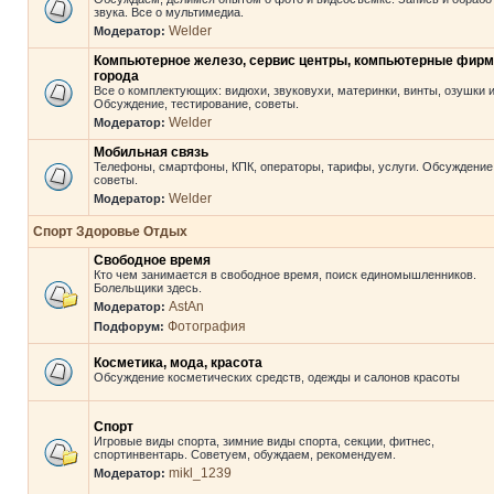
звука. Все о мультимедиа.
Welder
Модератор:
Компьютерное железо, сервис центры, компьютерные фир
города
Все о комплектующих: видюхи, звуковухи, материнки, винты, озушки и 
Обсуждение, тестирование, советы.
Welder
Модератор:
Мобильная связь
Телефоны, смартфоны, КПК, операторы, тарифы, услуги. Обсуждение
советы.
Welder
Модератор:
Спорт Здоровье Отдых
Свободное время
Кто чем занимается в свободное время, поиск единомышленников.
Болельщики здесь.
AstAn
Модератор:
Фотография
Подфорум:
Косметика, мода, красота
Обсуждение косметических средств, одежды и салонов красоты
Спорт
Игровые виды спорта, зимние виды спорта, секции, фитнес,
спортинвентарь. Советуем, обуждаем, рекомендуем.
mikl_1239
Модератор: