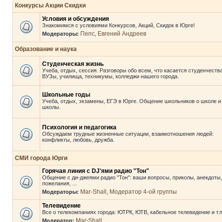
Конкурсы Акции Скидки
Условия и обсуждения
Знакомимся с условиями Конкурсов, Акций, Скидок в Юрге!
Пепс
Евгений Андреев
Модераторы:
,
Образование и наука
Студенческая жизнь
Учеба, отдых, сессия. Разговоры обо всем, что касается студенчества
ВУЗы, училища, техникумы, колледжи нашего города.
Школьные годы
Учеба, отдых, экзамены, ЕГЭ в Юрге. Общение школьников о школе и
школы.
Психология и педагогика
Обсуждаем трудные жизненные ситуации, взаимотношения людей:
конфликты, любовь, дружба.
СМИ города Юрги
Горячая линия с DJ'ями радио "Тон"
Общение с ди-джеями радио "Тон": ваши вопросы, приколы, анекдоты,
пожелания, ...
Mar-Shall
Модератор 4-ой группы
Модераторы:
,
Телевидение
Все о телекомпаниях города: ЮТРК, ЮТВ, кабельное телевидение и т.п
Mar-Shall
Модератор: