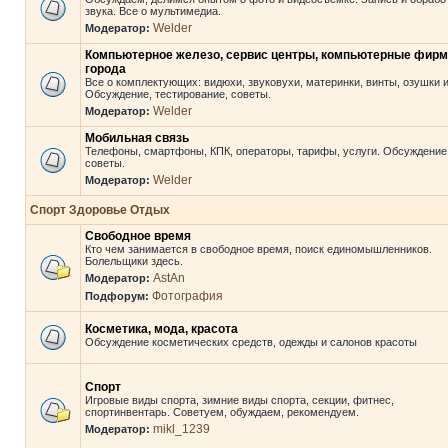
звука. Все о мультимедиа.
Welder
Модератор:
Компьютерное железо, сервис центры, компьютерные фир
города
Все о комплектующих: видюхи, звуковухи, материнки, винты, озушки и 
Обсуждение, тестирование, советы.
Welder
Модератор:
Мобильная связь
Телефоны, смартфоны, КПК, операторы, тарифы, услуги. Обсуждение
советы.
Welder
Модератор:
Спорт Здоровье Отдых
Свободное время
Кто чем занимается в свободное время, поиск единомышленников.
Болельщики здесь.
AstAn
Модератор:
Фотография
Подфорум:
Косметика, мода, красота
Обсуждение косметических средств, одежды и салонов красоты
Спорт
Игровые виды спорта, зимние виды спорта, секции, фитнес,
спортинвентарь. Советуем, обуждаем, рекомендуем.
mikl_1239
Модератор: