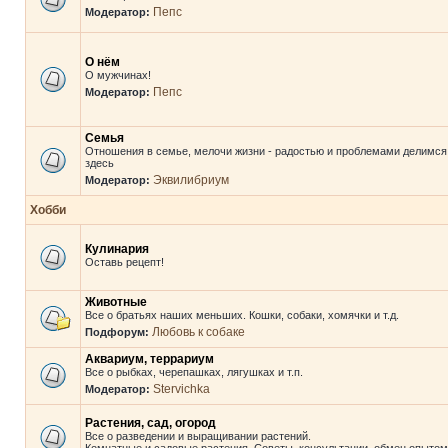
Пепс
Модератор:
О нём
О мужчинах!
Пепс
Модератор:
Семья
Отношения в семье, мелочи жизни - радостью и проблемами делимся
здесь
Эквилибриум
Модератор:
Хобби
Кулинария
Оставь рецепт!
Животные
Все о братьях наших меньших. Кошки, собаки, хомячки и т.д.
Любовь к собаке
Подфорум:
Аквариум, террариум
Все о рыбках, черепашках, лягушках и т.п.
Stervichka
Модератор:
Растения, сад, огород
Все о разведении и выращивании растений.