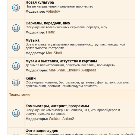
Новая культура
Новые направления и реальное творчество
volnolov
Модератор:
Сериалы, передачи, шоу
Обсуждение телевизионных сериалов, передач, шоу
Пепс
Модератор:
Музыка
Все о музыке, музыкальных направлениях, группах, концертной
деятельности, гастролях
Mar-Shall
Модератор:
Музеи и выставки, искусство и картины
Делимся впечатлениями, советуем посетить, посмотреть.
Mar-Shall
Евгений Андреев
Модераторы:
,
Книги
Обсуждаем новинки, бестселлеры, детекивы, фантастику, романы,
приключения, боевики. Рекомендуем почитать.
Технологии
Компьютеры, интернет, программы
Обсуждение компьютерных новинок, ПО, игр, провайдеров и
сопутствующих вопросов
Welder
AntonS
Модераторы:
,
Фото видео аудио
Обсуждаем, делимся опытом о фото и видеосъемке. Запись и обрабо