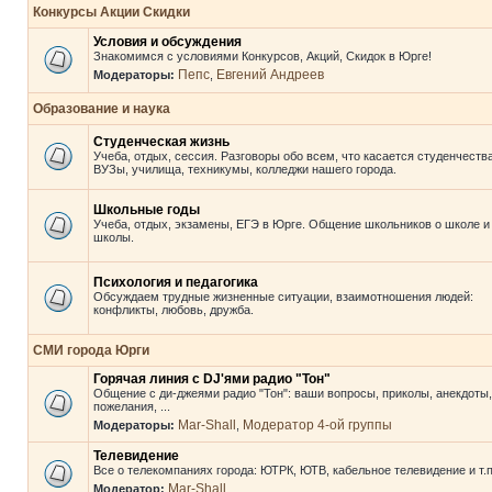
Конкурсы Акции Скидки
Условия и обсуждения
Знакомимся с условиями Конкурсов, Акций, Скидок в Юрге!
Пепс
Евгений Андреев
Модераторы:
,
Образование и наука
Студенческая жизнь
Учеба, отдых, сессия. Разговоры обо всем, что касается студенчества
ВУЗы, училища, техникумы, колледжи нашего города.
Школьные годы
Учеба, отдых, экзамены, ЕГЭ в Юрге. Общение школьников о школе и
школы.
Психология и педагогика
Обсуждаем трудные жизненные ситуации, взаимотношения людей:
конфликты, любовь, дружба.
СМИ города Юрги
Горячая линия с DJ'ями радио "Тон"
Общение с ди-джеями радио "Тон": ваши вопросы, приколы, анекдоты,
пожелания, ...
Mar-Shall
Модератор 4-ой группы
Модераторы:
,
Телевидение
Все о телекомпаниях города: ЮТРК, ЮТВ, кабельное телевидение и т.п
Mar-Shall
Модератор: