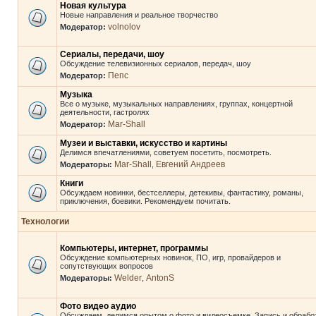
Новая культура
Новые направления и реальное творчество
volnolov
Модератор:
Сериалы, передачи, шоу
Обсуждение телевизионных сериалов, передач, шоу
Пепс
Модератор:
Музыка
Все о музыке, музыкальных направлениях, группах, концертной
деятельности, гастролях
Mar-Shall
Модератор:
Музеи и выставки, искусство и картины
Делимся впечатлениями, советуем посетить, посмотреть.
Mar-Shall
Евгений Андреев
Модераторы:
,
Книги
Обсуждаем новинки, бестселлеры, детекивы, фантастику, романы,
приключения, боевики. Рекомендуем почитать.
Технологии
Компьютеры, интернет, программы
Обсуждение компьютерных новинок, ПО, игр, провайдеров и
сопутствующих вопросов
Welder
AntonS
Модераторы:
,
Фото видео аудио
Обсуждаем, делимся опытом о фото и видеосъемке. Запись и обрабо