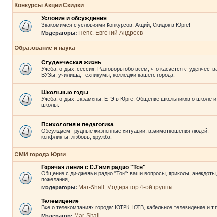
Конкурсы Акции Скидки
Условия и обсуждения
Знакомимся с условиями Конкурсов, Акций, Скидок в Юрге!
Пепс
Евгений Андреев
Модераторы:
,
Образование и наука
Студенческая жизнь
Учеба, отдых, сессия. Разговоры обо всем, что касается студенчества
ВУЗы, училища, техникумы, колледжи нашего города.
Школьные годы
Учеба, отдых, экзамены, ЕГЭ в Юрге. Общение школьников о школе и
школы.
Психология и педагогика
Обсуждаем трудные жизненные ситуации, взаимотношения людей:
конфликты, любовь, дружба.
СМИ города Юрги
Горячая линия с DJ'ями радио "Тон"
Общение с ди-джеями радио "Тон": ваши вопросы, приколы, анекдоты,
пожелания, ...
Mar-Shall
Модератор 4-ой группы
Модераторы:
,
Телевидение
Все о телекомпаниях города: ЮТРК, ЮТВ, кабельное телевидение и т.п
Mar-Shall
Модератор: