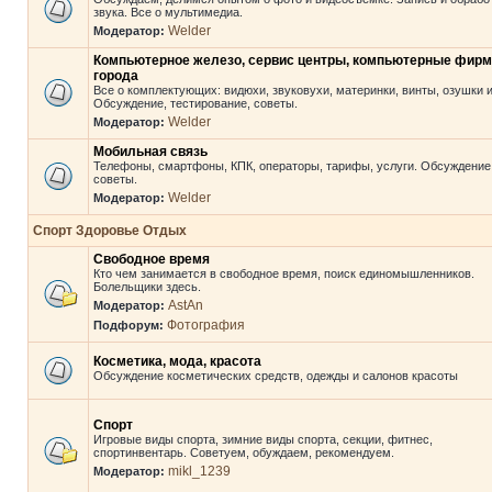
звука. Все о мультимедиа.
Welder
Модератор:
Компьютерное железо, сервис центры, компьютерные фир
города
Все о комплектующих: видюхи, звуковухи, материнки, винты, озушки и 
Обсуждение, тестирование, советы.
Welder
Модератор:
Мобильная связь
Телефоны, смартфоны, КПК, операторы, тарифы, услуги. Обсуждение
советы.
Welder
Модератор:
Спорт Здоровье Отдых
Свободное время
Кто чем занимается в свободное время, поиск единомышленников.
Болельщики здесь.
AstAn
Модератор:
Фотография
Подфорум:
Косметика, мода, красота
Обсуждение косметических средств, одежды и салонов красоты
Спорт
Игровые виды спорта, зимние виды спорта, секции, фитнес,
спортинвентарь. Советуем, обуждаем, рекомендуем.
mikl_1239
Модератор: