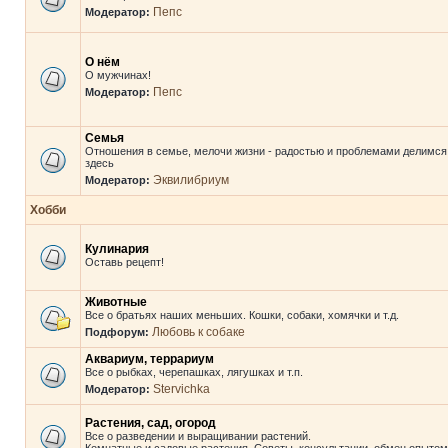
Пепс
Модератор:
О нём
О мужчинах!
Пепс
Модератор:
Семья
Отношения в семье, мелочи жизни - радостью и проблемами делимся
здесь
Эквилибриум
Модератор:
Хобби
Кулинария
Оставь рецепт!
Животные
Все о братьях наших меньших. Кошки, собаки, хомячки и т.д.
Любовь к собаке
Подфорум:
Аквариум, террариум
Все о рыбках, черепашках, лягушках и т.п.
Stervichka
Модератор:
Растения, сад, огород
Все о разведении и выращивании растений.