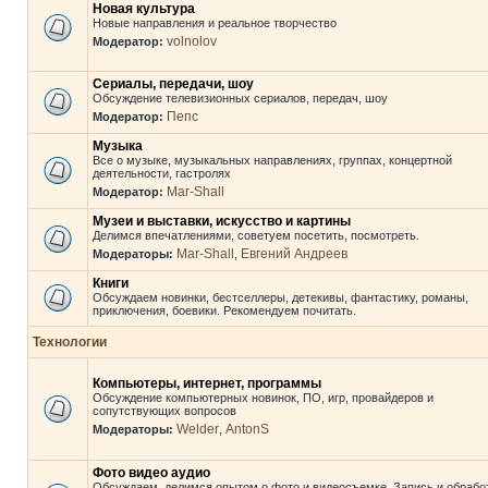
Новая культура
Новые направления и реальное творчество
volnolov
Модератор:
Сериалы, передачи, шоу
Обсуждение телевизионных сериалов, передач, шоу
Пепс
Модератор:
Музыка
Все о музыке, музыкальных направлениях, группах, концертной
деятельности, гастролях
Mar-Shall
Модератор:
Музеи и выставки, искусство и картины
Делимся впечатлениями, советуем посетить, посмотреть.
Mar-Shall
Евгений Андреев
Модераторы:
,
Книги
Обсуждаем новинки, бестселлеры, детекивы, фантастику, романы,
приключения, боевики. Рекомендуем почитать.
Технологии
Компьютеры, интернет, программы
Обсуждение компьютерных новинок, ПО, игр, провайдеров и
сопутствующих вопросов
Welder
AntonS
Модераторы:
,
Фото видео аудио
Обсуждаем, делимся опытом о фото и видеосъемке. Запись и обрабо