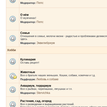
Пепс
Модератор:
О нём
О мужчинах!
Пепс
Модератор:
Семья
Отношения в семье, мелочи жизни - радостью и проблемами делимся
здесь
Эквилибриум
Модератор:
Хобби
Кулинария
Оставь рецепт!
Животные
Все о братьях наших меньших. Кошки, собаки, хомячки и т.д.
Любовь к собаке
Подфорум:
Аквариум, террариум
Все о рыбках, черепашках, лягушках и т.п.
Stervichka
Модератор:
Растения, сад, огород
Все о разведении и выращивании растений.