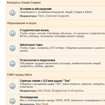
Конкурсы Акции Скидки
Условия и обсуждения
Знакомимся с условиями Конкурсов, Акций, Скидок в Юрге!
Пепс
Евгений Андреев
Модераторы:
,
Образование и наука
Студенческая жизнь
Учеба, отдых, сессия. Разговоры обо всем, что касается студенчества
ВУЗы, училища, техникумы, колледжи нашего города.
Школьные годы
Учеба, отдых, экзамены, ЕГЭ в Юрге. Общение школьников о школе и
школы.
Психология и педагогика
Обсуждаем трудные жизненные ситуации, взаимотношения людей:
конфликты, любовь, дружба.
СМИ города Юрги
Горячая линия с DJ'ями радио "Тон"
Общение с ди-джеями радио "Тон": ваши вопросы, приколы, анекдоты,
пожелания, ...
Mar-Shall
Модератор 4-ой группы
Модераторы:
,
Телевидение
Все о телекомпаниях города: ЮТРК, ЮТВ, кабельное телевидение и т.п
Mar-Shall
Модератор: