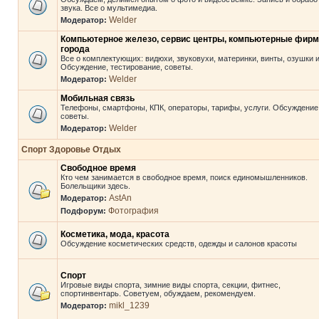
звука. Все о мультимедиа.
Welder
Модератор:
Компьютерное железо, сервис центры, компьютерные фир
города
Все о комплектующих: видюхи, звуковухи, материнки, винты, озушки и 
Обсуждение, тестирование, советы.
Welder
Модератор:
Мобильная связь
Телефоны, смартфоны, КПК, операторы, тарифы, услуги. Обсуждение
советы.
Welder
Модератор:
Спорт Здоровье Отдых
Свободное время
Кто чем занимается в свободное время, поиск единомышленников.
Болельщики здесь.
AstAn
Модератор:
Фотография
Подфорум:
Косметика, мода, красота
Обсуждение косметических средств, одежды и салонов красоты
Спорт
Игровые виды спорта, зимние виды спорта, секции, фитнес,
спортинвентарь. Советуем, обуждаем, рекомендуем.
mikl_1239
Модератор: