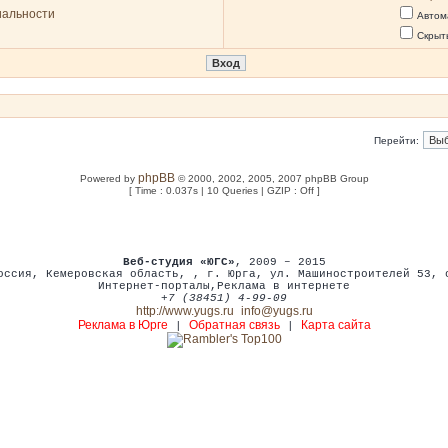
иальности
Автом
Скрыт
Перейти:
phpBB
Powered by
© 2000, 2002, 2005, 2007 phpBB Group
[ Time : 0.037s | 10 Queries | GZIP : Off ]
Веб-студия «ЮГС»
, 2009 – 2015
оссия
,
Кемеровская область,
,
г. Юрга
,
ул. Машиностроителей 53
,
Интернет-порталы
,
Реклама в интернете
+7 (38451) 4-99-09
http://www.yugs.ru
info@yugs.ru
Реклама в Юрге
Обратная связь
Карта сайта
|
|