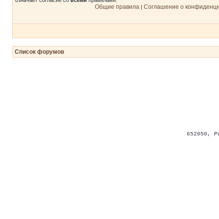
означает согласие со
всеми
правилами.
Общие правила
Соглашение о конфиденц
|
Список форумов
652050
,
Р