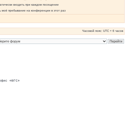
атически входить при каждом посещении
ь моё пребывание на конференции в этот раз
Часовой пояс: UTC + 6 часов
офис «ЮГС»