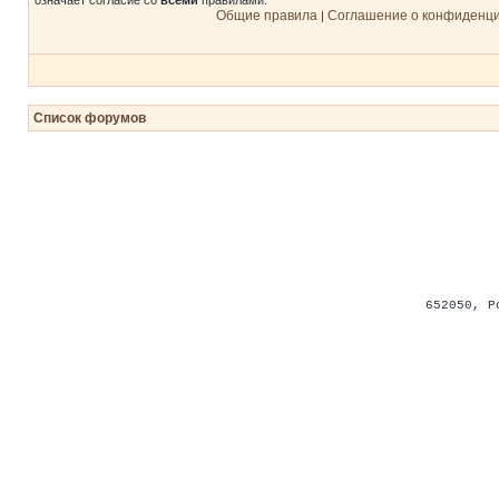
означает согласие со
всеми
правилами.
Общие правила
Соглашение о конфиденц
|
Список форумов
652050
,
Р