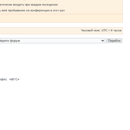
атически входить при каждом посещении
ь моё пребывание на конференции в этот раз
Часовой пояс: UTC + 6 часов
офис «ЮГС»