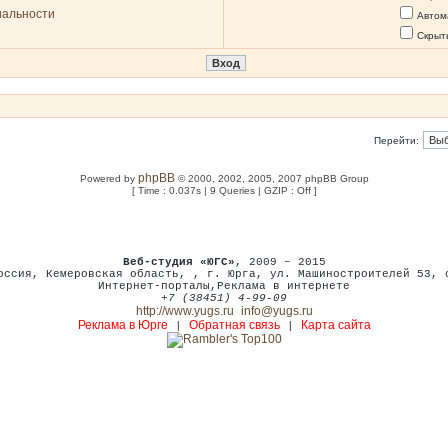
иальности
Автом
Скрыт
Перейти:
phpBB
Powered by
© 2000, 2002, 2005, 2007 phpBB Group
[ Time : 0.037s | 9 Queries | GZIP : Off ]
Веб-студия «ЮГС»
, 2009 – 2015
оссия
,
Кемеровская область,
,
г. Юрга
,
ул. Машиностроителей 53
,
Интернет-порталы
,
Реклама в интернете
+7 (38451) 4-99-09
http://www.yugs.ru
info@yugs.ru
Реклама в Юрге
Обратная связь
Карта сайта
|
|