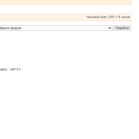
Часовой пояс: UTC + 6 часов
офис «ЮГС»