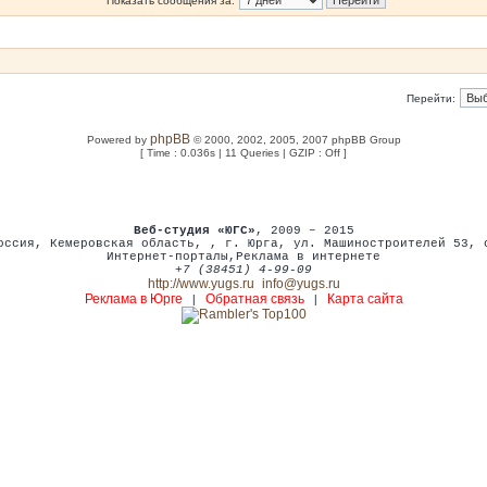
Показать сообщения за:
Перейти:
phpBB
Powered by
© 2000, 2002, 2005, 2007 phpBB Group
[ Time : 0.036s | 11 Queries | GZIP : Off ]
Веб-студия «ЮГС»
, 2009 – 2015
оссия
,
Кемеровская область,
,
г. Юрга
,
ул. Машиностроителей 53
,
Интернет-порталы
,
Реклама в интернете
+7 (38451) 4-99-09
http://www.yugs.ru
info@yugs.ru
Реклама в Юрге
Обратная связь
Карта сайта
|
|