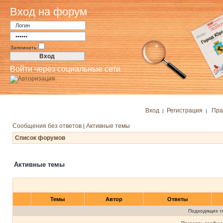
Вход на форум
Запомнить
Войти через социальные сети
Вход
Регистрация
Пра
|
|
Сообщения без ответов
Активные темы
|
Список форумов
Активные темы
Темы
Автор
Ответы
Подходящих т