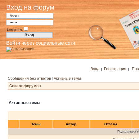
Вход на форум
Запомнить
Войти через социальные сети
Вход
Регистрация
Пра
|
|
Сообщения без ответов
Активные темы
|
Список форумов
Активные темы
Темы
Автор
Ответы
Подходящих т