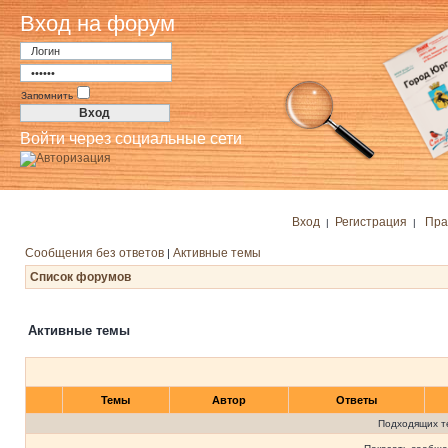
Вход на форум
Запомнить
Войти через социальные сети
Вход
Регистрация
Пра
|
|
Сообщения без ответов
Активные темы
|
Список форумов
Активные темы
Темы
Автор
Ответы
Подходящих т