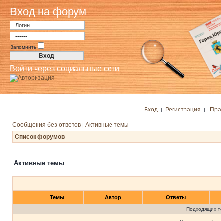
Вход на форум
Запомнить
Войти через социальные сети
Вход
Регистрация
Пра
|
|
Сообщения без ответов
Активные темы
|
Список форумов
Активные темы
Темы
Автор
Ответы
Подходящих т