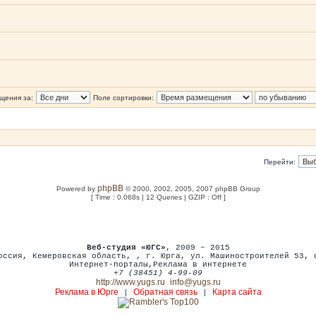
щения за:
Поле сортировки:
Перейти:
phpBB
Powered by
© 2000, 2002, 2005, 2007 phpBB Group
[ Time : 0.068s | 12 Queries | GZIP : Off ]
Веб-студия «ЮГС»
, 2009 – 2015
оссия
,
Кемеровская область,
,
г. Юрга
,
ул. Машиностроителей 53
,
Интернет-порталы
,
Реклама в интернете
+7 (38451) 4-99-09
http://www.yugs.ru
info@yugs.ru
Реклама в Юрге
Обратная связь
Карта сайта
|
|