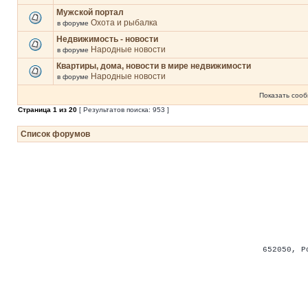
Мужской портал
Охота и рыбалка
в форуме
Недвижимость - новости
Народные новости
в форуме
Квартиры, дома, новости в мире недвижимости
Народные новости
в форуме
Показать сооб
Страница
1
из
20
[ Результатов поиска: 953 ]
Список форумов
652050
,
Р