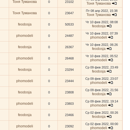
Тоня Туманова
0
23102
Тоня Туманова
Пт 08 апр 2022, 15:38
Тоня Туманова
0
23647
Тоня Туманова
Чт 10 фев 2022, 08:08
feodosja
0
50533
feodosja
Чт 10 фев 2022, 07:39
phomodeli
0
24487
phomodeli
Чт 10 фев 2022, 06:26
feodosja
0
26367
feodosja
Чт 10 фев 2022, 05:52
phomodeli
0
26468
phomodeli
Ср 09 фев 2022, 23:49
feodosja
0
23294
feodosja
Ср 09 фев 2022, 23:07
phomodeli
0
23444
phomodeli
Ср 09 фев 2022, 21:56
feodosja
0
23808
feodosja
Ср 09 фев 2022, 19:14
phomodeli
0
23803
phomodeli
Ср 02 фев 2022, 00:26
feodosja
0
23466
feodosja
Ср 02 фев 2022, 00:00
phomodeli
0
23092
phomodeli