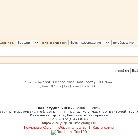
щения за:
Поле сортировки:
Перейти:
phpBB
Powered by
© 2000, 2002, 2005, 2007 phpBB Group
[ Time : 0.100s | 12 Queries | GZIP : Off ]
Веб-студия «ЮГС»
, 2009 – 2015
оссия
,
Кемеровская область,
,
г. Юрга
,
ул. Машиностроителей 53
,
Интернет-порталы
,
Реклама в интернете
+7 (38451) 4-99-09
http://www.yugs.ru
info@yugs.ru
Реклама в Юрге
Обратная связь
Карта сайта
|
|