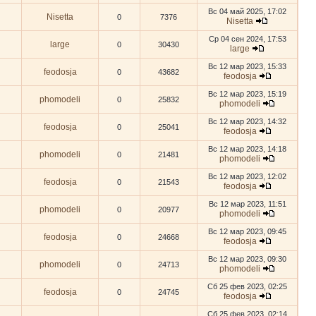
Вс 04 май 2025, 17:02
Nisetta
0
7376
Nisetta
Ср 04 сен 2024, 17:53
large
0
30430
large
Вс 12 мар 2023, 15:33
feodosja
0
43682
feodosja
Вс 12 мар 2023, 15:19
phomodeli
0
25832
phomodeli
Вс 12 мар 2023, 14:32
feodosja
0
25041
feodosja
Вс 12 мар 2023, 14:18
phomodeli
0
21481
phomodeli
Вс 12 мар 2023, 12:02
feodosja
0
21543
feodosja
Вс 12 мар 2023, 11:51
phomodeli
0
20977
phomodeli
Вс 12 мар 2023, 09:45
feodosja
0
24668
feodosja
Вс 12 мар 2023, 09:30
phomodeli
0
24713
phomodeli
Сб 25 фев 2023, 02:25
feodosja
0
24745
feodosja
Сб 25 фев 2023, 02:14