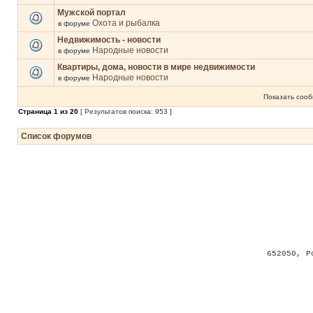
Мужской портал
Охота и рыбалка
в форуме
Недвижимость - новости
Народные новости
в форуме
Квартиры, дома, новости в мире недвижимости
Народные новости
в форуме
Показать сооб
Страница
1
из
20
[ Результатов поиска: 953 ]
Список форумов
652050
,
Р