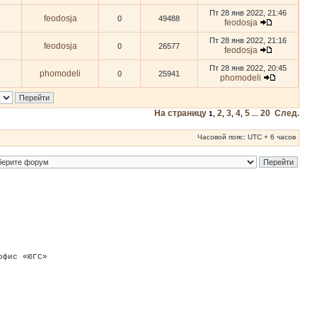
Пт 28 янв 2022, 21:46
feodosja
0
49488
feodosja
Пт 28 янв 2022, 21:16
feodosja
0
26577
feodosja
Пт 28 янв 2022, 20:45
phomodeli
0
25941
phomodeli
На страницу
2
3
4
5
20
След.
1
,
,
,
,
...
Часовой пояс: UTC + 6 часов
офис «ЮГС»