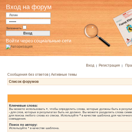
Вход на форум
Запомнить
Войти через социальные сети
Вход
Регистрация
Пра
|
|
Сообщения без ответов
Активные темы
|
Список форумов
Ключевые слова:
Вы можете использовать
+
, чтобы определить слова, которые должны быть в результ
-
для слов, которых в результатах быть не должно. Вы можете разделить слова сим
для поиска любого слова из списка. Используйте
*
в качестве шаблона для частичног
совпадения.
Поиск по автору:
Используйте * в качестве шаблона.