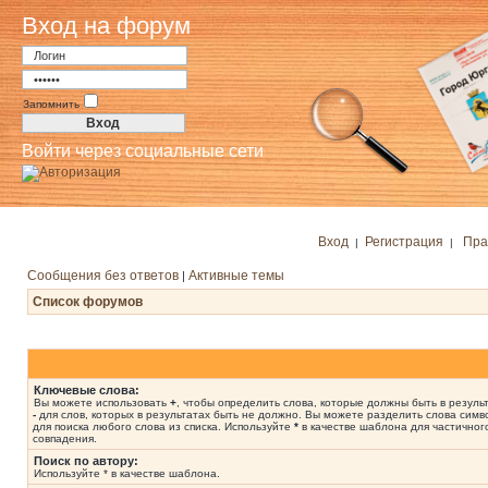
Вход на форум
Запомнить
Войти через социальные сети
Вход
Регистрация
Пра
|
|
Сообщения без ответов
Активные темы
|
Список форумов
Ключевые слова:
Вы можете использовать
+
, чтобы определить слова, которые должны быть в результ
-
для слов, которых в результатах быть не должно. Вы можете разделить слова сим
для поиска любого слова из списка. Используйте
*
в качестве шаблона для частичног
совпадения.
Поиск по автору:
Используйте * в качестве шаблона.