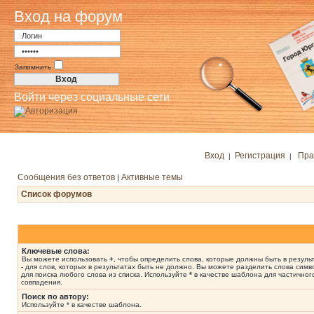
Вход на форум
Запомнить
Войти через социальные сети
Вход
Регистрация
Пра
|
|
Сообщения без ответов
Активные темы
|
Список форумов
Ключевые слова:
Вы можете использовать
+
, чтобы определить слова, которые должны быть в результ
-
для слов, которых в результатах быть не должно. Вы можете разделить слова сим
для поиска любого слова из списка. Используйте
*
в качестве шаблона для частичног
совпадения.
Поиск по автору:
Используйте * в качестве шаблона.