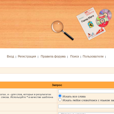
Вход
Регистрация
Правила форума
Поиск
Пользователи
|
|
|
|
|
Запрос
татах, и
-
для слов, которых в результатах
Искать все слова
 списка. Используйте
*
в качестве шаблона
Искать любое слово/поиск с языком з