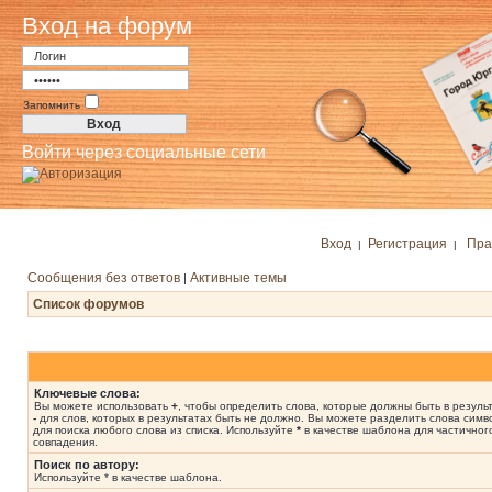
Вход на форум
Запомнить
Войти через социальные сети
Вход
Регистрация
Пра
|
|
Сообщения без ответов
Активные темы
|
Список форумов
Ключевые слова:
Вы можете использовать
+
, чтобы определить слова, которые должны быть в результ
-
для слов, которых в результатах быть не должно. Вы можете разделить слова сим
для поиска любого слова из списка. Используйте
*
в качестве шаблона для частичног
совпадения.
Поиск по автору:
Используйте * в качестве шаблона.