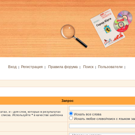
Вход
Регистрация
Правила форума
Поиск
Пользователи
|
|
|
|
|
Запрос
татах, и
-
для слов, которых в результатах
Искать все слова
 списка. Используйте
*
в качестве шаблона
Искать любое слово/поиск с языком з