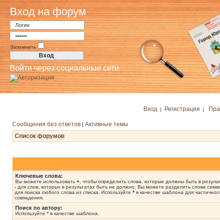
Вход на форум
Запомнить
Войти через социальные сети
Вход
Регистрация
Пра
|
|
Сообщения без ответов
Активные темы
|
Список форумов
Ключевые слова:
Вы можете использовать
+
, чтобы определить слова, которые должны быть в результ
-
для слов, которых в результатах быть не должно. Вы можете разделить слова сим
для поиска любого слова из списка. Используйте
*
в качестве шаблона для частичног
совпадения.
Поиск по автору:
Используйте * в качестве шаблона.