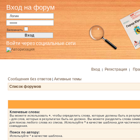
Вход на форум
Запомнить
Войти через социальные сети
Вход
Регистрация
Пра
|
|
Сообщения без ответов
Активные темы
|
Список форумов
Ключевые слова:
Вы можете использовать
+
, чтобы определить слова, которые должны быть в результ
-
для слов, которых в результатах быть не должно. Вы можете разделить слова сим
для поиска любого слова из списка. Используйте
*
в качестве шаблона для частичног
совпадения.
Поиск по автору:
Используйте * в качестве шаблона.