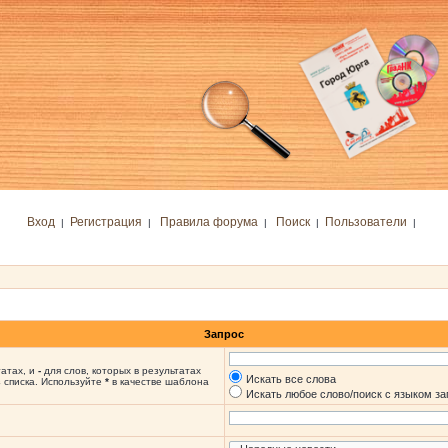
Вход
Регистрация
Правила форума
Поиск
Пользователи
|
|
|
|
|
Запрос
татах, и
-
для слов, которых в результатах
Искать все слова
 списка. Используйте
*
в качестве шаблона
Искать любое слово/поиск с языком з