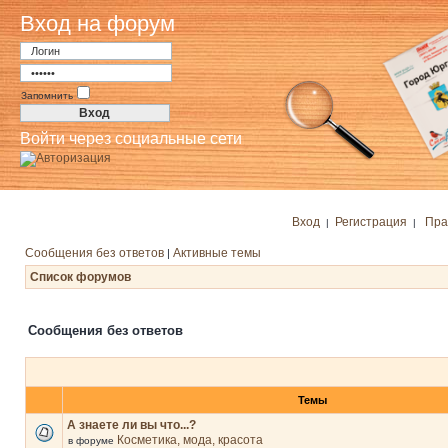
Вход на форум
Запомнить
Войти через социальные сети
Вход
Регистрация
Пра
|
|
Сообщения без ответов
Активные темы
|
Список форумов
Сообщения без ответов
Темы
А знаете ли вы что...?
Косметика, мода, красота
в форуме