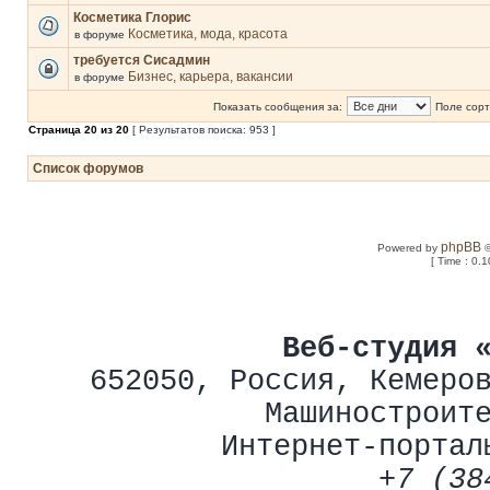
Косметика Глорис
Косметика, мода, красота
в форуме
требуется Сисадмин
Бизнес, карьера, вакансии
в форуме
Показать сообщения за:
Поле сорт
Страница
20
из
20
[ Результатов поиска: 953 ]
Список форумов
phpBB
Powered by
©
[ Time : 0.1
Веб-студия 
652050
,
Россия
,
Кемеро
Машиностроит
Интернет-портал
+7 (38