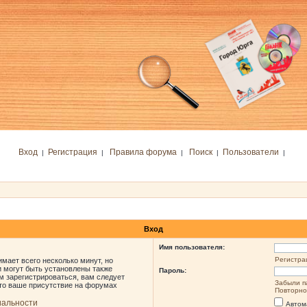
Вход
Регистрация
Правила форума
Поиск
Пользователи
|
|
|
|
|
Вход
Имя пользователя:
Регистра
мает всего несколько минут, но
 могут быть установлены также
Пароль:
м зарегистрироваться, вам следует
Забыли п
что ваше присутствие на форумах
Повторно
иальности
Автом