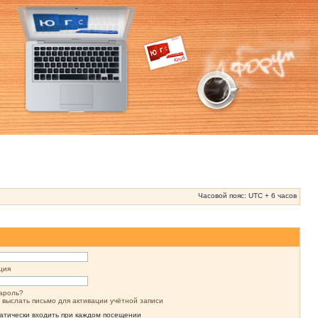
Часовой пояс: UTC + 6 часов
ция
ароль?
 выслать письмо для активации учётной записи
атически входить при каждом посещении