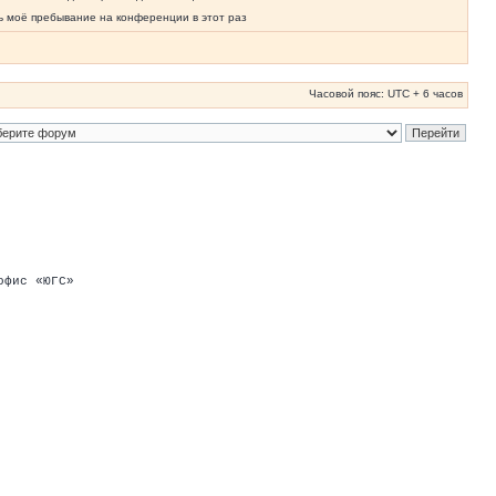
ь моё пребывание на конференции в этот раз
Часовой пояс: UTC + 6 часов
офис «ЮГС»