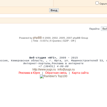
Скрыт
Перейти:
phpBB
Powered by
© 2000, 2002, 2005, 2007 phpBB Group
[ Time : 0.037s | 6 Queries | GZIP : Off ]
Веб-студия «ЮГС»
, 2009 – 2015
оссия
,
Кемеровская область,
,
г. Юрга
,
ул. Машиностроителей 53
,
Интернет-порталы
,
Реклама в интернете
+7 (38451) 4-99-09
http://www.yugs.ru
info@yugs.ru
Реклама в Юрге
Обратная связь
Карта сайта
|
|