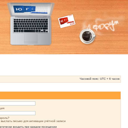
Часовой пояс: UTC + 6 часов
ция
ароль?
 выслать письмо для активации учётной записи
атически входить при каждом посещении