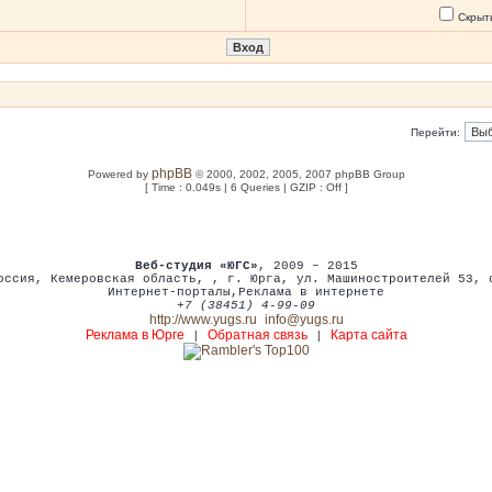
Скрыт
Перейти:
phpBB
Powered by
© 2000, 2002, 2005, 2007 phpBB Group
[ Time : 0.049s | 6 Queries | GZIP : Off ]
Веб-студия «ЮГС»
, 2009 – 2015
оссия
,
Кемеровская область,
,
г. Юрга
,
ул. Машиностроителей 53
,
Интернет-порталы
,
Реклама в интернете
+7 (38451) 4-99-09
http://www.yugs.ru
info@yugs.ru
Реклама в Юрге
Обратная связь
Карта сайта
|
|