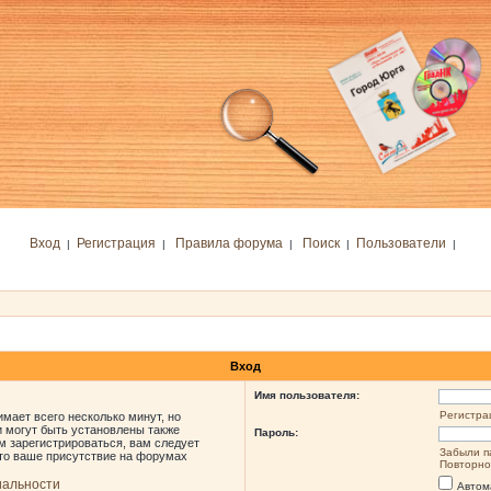
Вход
Регистрация
Правила форума
Поиск
Пользователи
|
|
|
|
|
Вход
Имя пользователя:
Регистра
мает всего несколько минут, но
 могут быть установлены также
Пароль:
м зарегистрироваться, вам следует
Забыли п
что ваше присутствие на форумах
Повторно
иальности
Автом