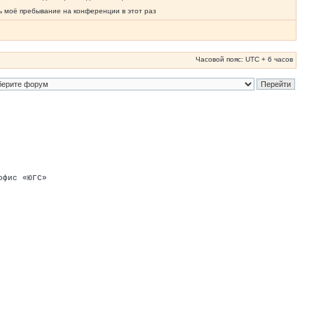
ь моё пребывание на конференции в этот раз
Часовой пояс: UTC + 6 часов
офис «ЮГС»