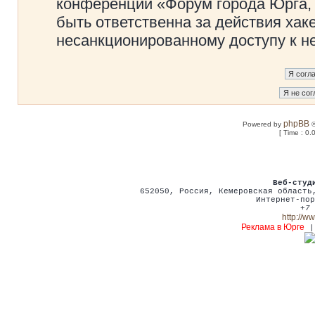
конференции «Форум города Юрга, 
быть ответственна за действия хаке
несанкционированному доступу к не
phpBB
Powered by
©
[ Time : 0.
Веб-студ
652050
,
Россия
,
Кемеровская област
Интернет-пор
+7 
http://w
Реклама в Юрге