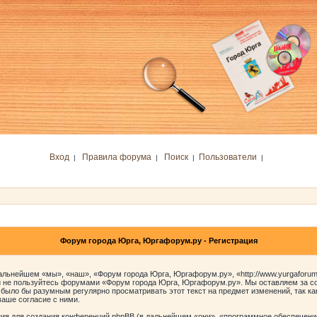
Вход
Правила форума
Поиск
Пользователи
|
|
|
|
Форум города Юрга, Юргафорум.ру - Регистрация
льнейшем «мы», «наш», «Форум города Юрга, Юргафорум.ру», «http://www.yurgaforum.
 и не пользуйтесь форумами «Форум города Юрга, Юргафорум.ру». Мы оставляем за со
 было бы разумным регулярно просматривать этот текст на предмет изменений, так к
аше согласие с ними.
я для создания конференций phpBB (в дальнейшем «они», «программное обеспечение