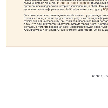
General Public License
выпущенного по лицензии «
» (в дальнейше
организацией и поддержкой интернет-конференций, и phpBB Group н
htt
дополнительной информацией о phpBB обращайтесь по адресу
Вы соглашаетесь не размещать оскорбительных, угрожающих, клев
страны, страны, которая предоставляет услуги хостинга для фор
отключению от конференции, при этом ваш провайдер будет постав
с тем, что администраторы форумов «Форум города Юрга, Юргафор
согласны с тем, что введённая вами информация будет храниться 
Юргафорум.ру», ни phpBB Group не может быть ответственна за де
652050
,
Р