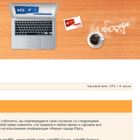
Часовой пояс: UTC + 6 часов
ru/forum»), вы подтверждаете своё согласие со следующими
бой право изменять эти правила в любое время и сделаем всё
ак использование конференции «Форум города Юрга,
 phpBB», «www.phpbb.com», «phpBB Group», «phpBB Teams»),