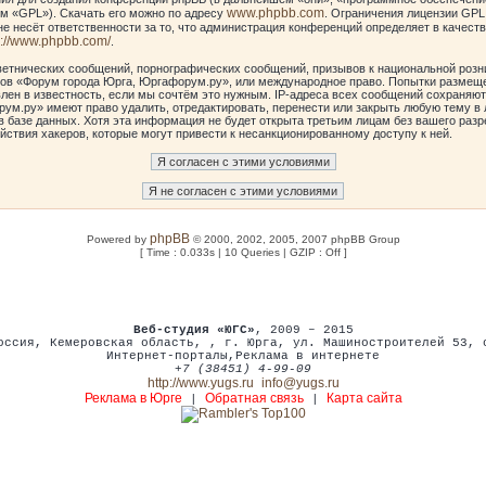
www.phpbb.com
м «GPL»). Скачать его можно по адресу
. Ограничения лицензии GPL
е несёт ответственности за то, что администрация конференций определяет в качеств
p://www.phpbb.com/
.
етнических сообщений, порнографических сообщений, призывов к национальной розн
умов «Форум города Юрга, Юргафорум.ру», или международное право. Попытки размещ
лен в известность, если мы сочтём это нужным. IP-адреса всех сообщений сохраняют
ум.ру» имеют право удалить, отредактировать, перенести или закрыть любую тему в 
в базе данных. Хотя эта информация не будет открыта третьим лицам без вашего ра
йствия хакеров, которые могут привести к несанкционированному доступу к ней.
phpBB
Powered by
© 2000, 2002, 2005, 2007 phpBB Group
[ Time : 0.033s | 10 Queries | GZIP : Off ]
Веб-студия «ЮГС»
, 2009 – 2015
оссия
,
Кемеровская область,
,
г. Юрга
,
ул. Машиностроителей 53
,
Интернет-порталы
,
Реклама в интернете
+7 (38451) 4-99-09
http://www.yugs.ru
info@yugs.ru
Реклама в Юрге
Обратная связь
Карта сайта
|
|