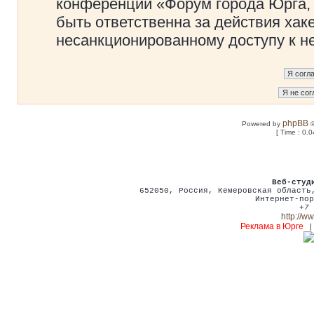
конференции «Форум города Юрга, 
быть ответственна за действия хаке
несанкционированному доступу к не
phpBB
Powered by
©
[ Time : 0.0
Веб-студ
652050
,
Россия
,
Кемеровская област
Интернет-пор
+7 
http://w
Реклама в Юрге