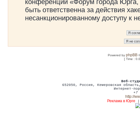
конференции «Форум города Юрга, 
быть ответственна за действия хаке
несанкционированному доступу к не
phpBB
Powered by
©
[ Time : 0.
Веб-студ
652050
,
Россия
,
Кемеровская област
Интернет-пор
+7 
http://w
Реклама в Юрге