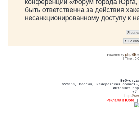
конференции «Форум города Юрга, 
быть ответственна за действия хаке
несанкционированному доступу к не
phpBB
Powered by
©
[ Time : 0.
Веб-студ
652050
,
Россия
,
Кемеровская област
Интернет-пор
+7 
http://w
Реклама в Юрге