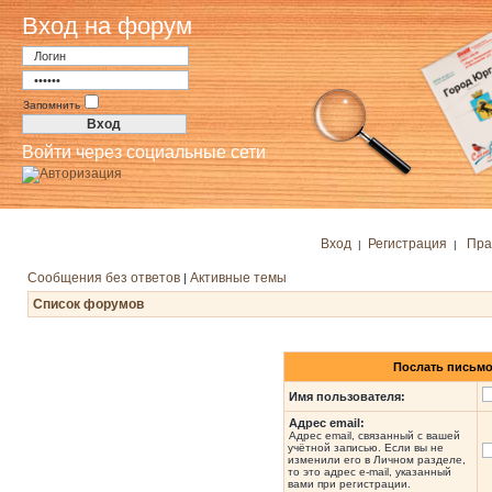
Вход на форум
Запомнить
Войти через социальные сети
Вход
Регистрация
Пра
|
|
Сообщения без ответов
Активные темы
|
Список форумов
Послать письмо
Имя пользователя:
Адрес email:
Адрес email, связанный с вашей
учётной записью. Если вы не
изменили его в Личном разделе,
то это адрес e-mail, указанный
вами при регистрации.