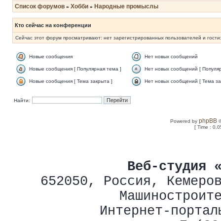
Список форумов
Хобби
Народные промыслы
»
»
Кто сейчас на конференции
Сейчас этот форум просматривают: нет зарегистрированных пользователей и гости:
Новые сообщения
Нет новых сообщений
Новые сообщения [ Популярная тема ]
Нет новых сообщений [ Популяр
Новые сообщения [ Тема закрыта ]
Нет новых сообщений [ Тема за
Найти:
phpBB
Powered by
©
[ Time : 0.0
Веб-студия 
652050
,
Россия
,
Кемеро
Машиностроит
Интернет-портал