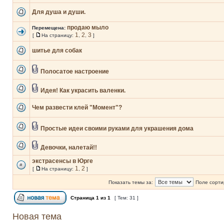
Для душа и души.
продаю мыло
Перемещена:
1
2
3
[
На страницу:
,
,
]
шитье для собак
Полосатое настроение
Идея! Как украсить валенки.
Чем развести клей "Момент"?
Простые идеи своими руками для украшения дома
Девочки, налетай!!
экстрасенсы в Юрге
1
2
[
На страницу:
,
]
Показать темы за:
Поле сорти
Страница
1
из
1
[ Тем: 31 ]
Новая тема