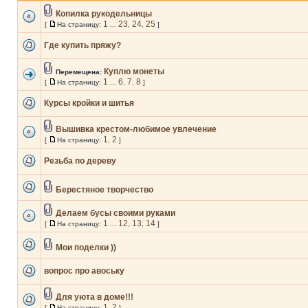
Копилка рукодельницы
1
23
24
25
[
На страницу:
...
,
,
]
Где купить пряжу?
Куплю монеты
Перемещена:
1
6
7
8
[
На страницу:
...
,
,
]
Курсы кройки и шитья
Вышивка крестом-любимое увлечение
1
2
[
На страницу:
,
]
Резьба по дереву
Берестяное творчество
Делаем бусы своими руками
1
12
13
14
[
На страницу:
...
,
,
]
Мои поделки ))
вопрос про авоську
Для уюта в доме!!!
1
2
[
На страницу:
,
]