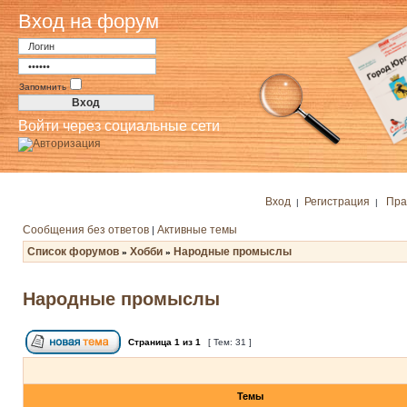
Вход на форум
Запомнить
Войти через социальные сети
Вход
Регистрация
Пра
|
|
Сообщения без ответов
Активные темы
|
Список форумов
Хобби
Народные промыслы
»
»
Народные промыслы
Страница
1
из
1
[ Тем: 31 ]
Темы