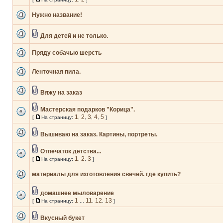
Нужно название!
Для детей и не только.
Пряду собачью шерсть
Ленточная пила.
Вяжу на заказ
Мастерская подарков "Корица".
1
2
3
4
5
[
На страницу:
,
,
,
,
]
Вышиваю на заказ. Картины, портреты.
Отпечаток детства...
1
2
3
[
На страницу:
,
,
]
материалы для изготовления свечей. где купить?
домашнее мыловарение
1
11
12
13
[
На страницу:
...
,
,
]
Вкусный букет