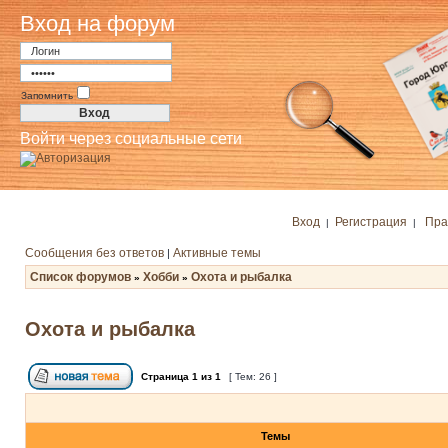
Вход на форум
Запомнить
Войти через социальные сети
Вход
Регистрация
Пра
|
|
Сообщения без ответов
Активные темы
|
Список форумов
Хобби
Охота и рыбалка
»
»
Охота и рыбалка
Страница
1
из
1
[ Тем: 26 ]
Темы