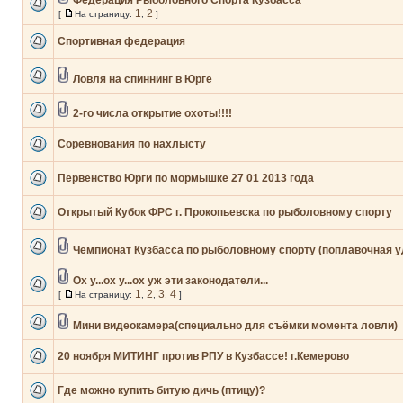
Федерация Рыболовного Спорта Кузбасса
1
2
[
На страницу:
,
]
Спортивная федерация
Ловля на спиннинг в Юрге
2-го числа открытие охоты!!!!
Соревнования по нахлысту
Первенство Юрги по мормышке 27 01 2013 года
Открытый Кубок ФРС г. Прокопьевска по рыболовному спорту
Чемпионат Кузбасса по рыболовному спорту (поплавочная у
Ох у...ох у...ох уж эти законодатели...
1
2
3
4
[
На страницу:
,
,
,
]
Мини видеокамера(специально для съёмки момента ловли)
20 ноября МИТИНГ против РПУ в Кузбассе! г.Кемерово
Где можно купить битую дичь (птицу)?