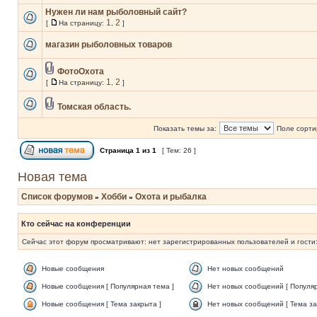
Нужен ли нам рыболовный сайт?
1
2
[
На страницу:
,
]
магазин рыболовных товаров
ФотоОхота
1
2
[
На страницу:
,
]
Томская область.
Показать темы за:
Поле сорти
Страница
1
из
1
[ Тем: 26 ]
Новая тема
Список форумов
Хобби
Охота и рыбалка
»
»
Кто сейчас на конференции
Сейчас этот форум просматривают: нет зарегистрированных пользователей и гости:
Новые сообщения
Нет новых сообщений
Новые сообщения [ Популярная тема ]
Нет новых сообщений [ Популяр
Новые сообщения [ Тема закрыта ]
Нет новых сообщений [ Тема за