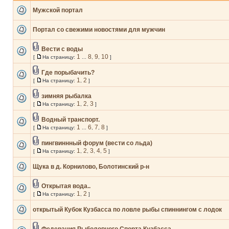
Мужской портал
Портал со свежими новостями для мужчин
Вести с воды
1
8
9
10
[
На страницу:
...
,
,
]
Где порыбачить?
1
2
[
На страницу:
,
]
зимняя рыбалка
1
2
3
[
На страницу:
,
,
]
Водный транспорт.
1
6
7
8
[
На страницу:
...
,
,
]
пингвиннный форум (вести со льда)
1
2
3
4
5
[
На страницу:
,
,
,
,
]
Щука в д. Корнилово, Болотинский р-н
Открытая вода..
1
2
[
На страницу:
,
]
открытый Кубок Кузбасса по ловле рыбы спиннингом с лодок