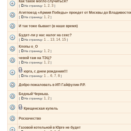
Как такое могло случиться?
1
2
3
[
На страницу:
,
,
]
Агитпоезд «Армия Победы» проедет от Москвы до Владивосто
1
2
[
На страницу:
,
]
И так тоже бывает (в наше время)
Будет-ли у нас налог на секс?
1
13
14
15
[
На страницу:
...
,
,
]
Клопы о_О
1
2
[
На страницу:
,
]
чевой там на ТЭЦ?
1
2
[
На страницу:
,
]
юрга, с днем рождения!!!
1
6
7
8
[
На страницу:
...
,
,
]
Добро пожаловать в ИП Гайфулин Р.Р.
Бедный Черныш.
1
2
[
На страницу:
,
]
Крещенская купель
Роскачество
Газовой котельной в Юрге не будет