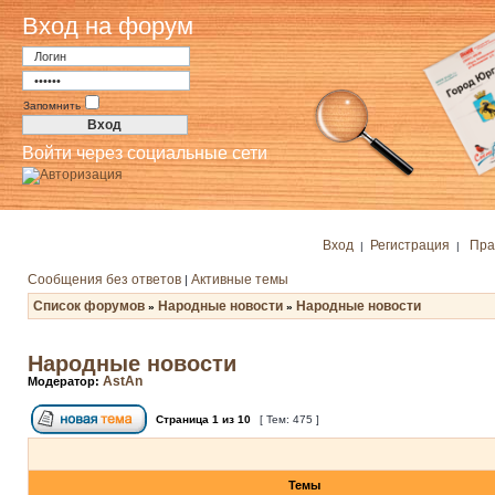
Вход на форум
Запомнить
Войти через социальные сети
Вход
Регистрация
Пра
|
|
Сообщения без ответов
Активные темы
|
Список форумов
Народные новости
Народные новости
»
»
Народные новости
AstAn
Модератор:
Страница
1
из
10
[ Тем: 475 ]
Темы