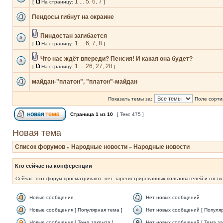
1
5
6
7
[
На страницу:
...
,
,
]
Пендосы гибнут на окраине
Пиндостан загибается
1
6
7
8
[
На страницу:
...
,
,
]
Что нас ждёт впереди? Пенсия! И какая она будет?
1
26
27
28
[
На страницу:
...
,
,
]
майдан-"платон", "платон"-майдан
Показать темы за:
Поле сорти
Страница
1
из
10
[ Тем: 475 ]
Новая тема
Список форумов
Народные новости
Народные новости
»
»
Кто сейчас на конференции
Сейчас этот форум просматривают: нет зарегистрированных пользователей и гости:
Новые сообщения
Нет новых сообщений
Новые сообщения [ Популярная тема ]
Нет новых сообщений [ Популяр
Новые сообщения [ Тема закрыта ]
Нет новых сообщений [ Тема за