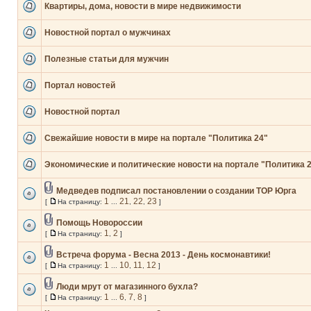
Квартиры, дома, новости в мире недвижимости
Новостной портал о мужчинах
Полезные статьи для мужчин
Портал новостей
Новостной портал
Свежайшие новости в мире на портале "Политика 24"
Экономические и политические новости на портале "Политика 
Медведев подписал постановлении о создании ТОР Юрга
1
21
22
23
[
На страницу:
...
,
,
]
Помощь Новороссии
1
2
[
На страницу:
,
]
Встреча форума - Весна 2013 - День космонавтики!
1
10
11
12
[
На страницу:
...
,
,
]
Люди мрут от магазинного бухла?
1
6
7
8
[
На страницу:
...
,
,
]