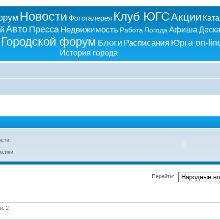
Новости
Клуб ЮГС
Акции
орум
Фотогалерея
Ката
Авто
Пресса
Недвижимость
Афиша
ий
Доск
Работа
Погода
Городской форум
Блоги
Юрга on-lin
Расписания
История города
сти.
ксики.
Перейти:
и: 2