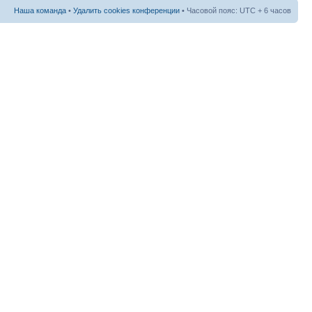
Наша команда
•
Удалить cookies конференции
• Часовой пояс: UTC + 6 часов