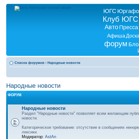
ЮГС
Юргафо
Клуб ЮГС
Авто
Пресса
Афиша
Доск
форум
Бло
Список форумов
‹
Народные новости
Народные новости
ФОРУМ
Народные новости
Раздел "Народные новости" позволяет всем желающим публ
новости.
Категорическое требование: отсутствие в сообщениях ненор
лексики.
Модератор:
AstAn