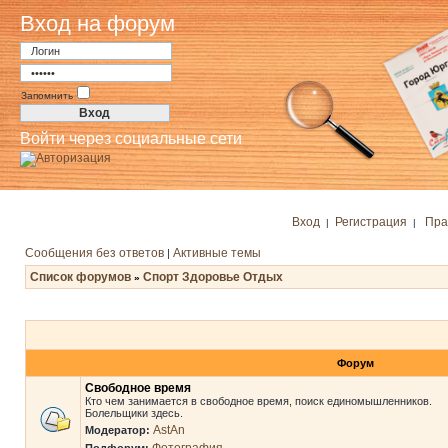
Вход на форум
Запомнить
Войти через социальные сети
Вход
Регистрация
Пра
|
|
Сообщения без ответов
Активные темы
|
Список форумов
Спорт Здоровье Отдых
»
Форум
Свободное время
Кто чем занимается в свободное время, поиск единомышленников.
Болельщики здесь.
AstAn
Модератор: