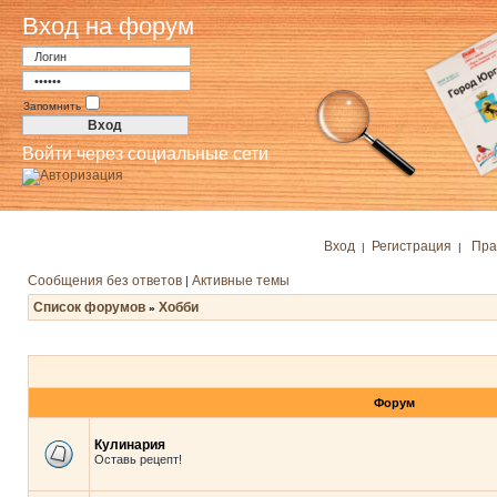
Вход на форум
Запомнить
Войти через социальные сети
Вход
Регистрация
Пра
|
|
Сообщения без ответов
Активные темы
|
Список форумов
Хобби
»
Форум
Кулинария
Оставь рецепт!