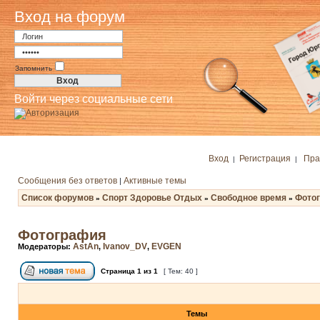
Вход на форум
Запомнить
Войти через социальные сети
Вход
Регистрация
Пра
|
|
Сообщения без ответов
Активные темы
|
Список форумов
Спорт Здоровье Отдых
Свободное время
Фото
»
»
»
Фотография
AstAn
Ivanov_DV
EVGEN
Модераторы:
,
,
Страница
1
из
1
[ Тем: 40 ]
Темы