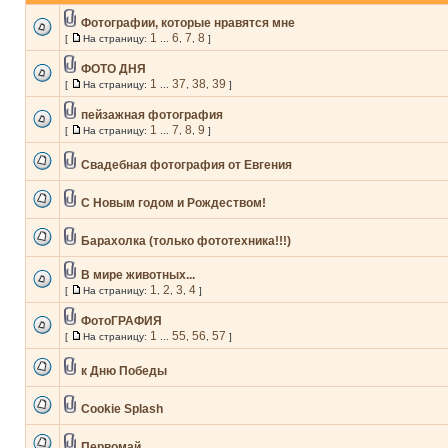
Фотографии, которые нравятся мне
1
6
7
8
[
На страницу:
...
,
,
]
ФОТО ДНЯ
1
37
38
39
[
На страницу:
...
,
,
]
пейзажная фотография
1
7
8
9
[
На страницу:
...
,
,
]
Свадебная фотография от Евгения
С Новым годом и Рождеством!
Барахолка (только фототехника!!!)
В мире животных...
1
2
3
4
[
На страницу:
,
,
,
]
ФотоГРАФИЯ
1
55
56
57
[
На страницу:
...
,
,
]
к Дню Победы
Cookie Splash
Первомай