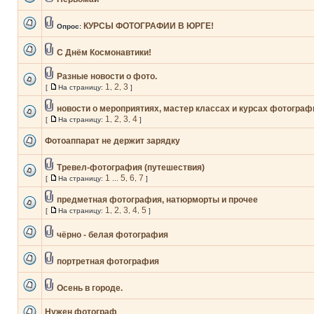
КУРСЫ ФОТОГРАФИИ В ЮРГЕ!
Опрос:
С Днём Космонавтики!
Разные новости о фото.
1
2
3
[
На страницу:
,
,
]
новости о мероприятиях, мастер классах и курсах фотограф
1
2
3
4
[
На страницу:
,
,
,
]
Фотоаппарат не держит зарядку
Тревел-фотография (путешествия)
1
5
6
7
[
На страницу:
...
,
,
]
предметная фотография, натюрморты и прочее
1
2
3
4
5
[
На страницу:
,
,
,
,
]
чёрно - белая фотография
портретная фотография
Осень в городе.
Нужен фотограф