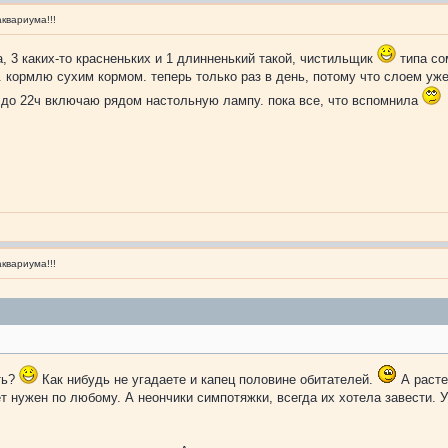
квариума!!!
на, 3 каких-то красненьких и 1 длинненький такой, чистильщик
типа сом
 кормлю сухим кормом. теперь только раз в день, потому что слоем уже 
и до 22ч включаю рядом настольную лампу. пока все, что вспомнила
квариума!!!
ть?
Как нибудь не угадаете и капец половине обитателей.
А расте
т нужен по любому. А неончики симпотяжки, всегда их хотела завести. 