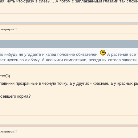
ая, чуть что-сразу в слезы… А потом с заплаканными глазами так слож
квариума!!!
к нибудь не угадаете и капец половине обитателей.
А растения все 
ет нужен по любому. А неончики симпотяжки, всегда их хотела завести.
сех)))
 плавники прозрачные в черную точку, а у других - красные. а у красных 
 осевшего корма?
квариума!!!