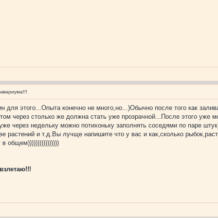
квариума!!!
н для этого...Опыта конечно не много,но...)Обычно после того как зали
потом через столько же должна стать уже прозрачной...После этого уже
уже через недельку можно потихоньку заполнять соседями по паре штук
е растений и т.д.Вы лучще напишите что у вас и как,сколько рыбок,расте
общем))))))))))))))))
взлетаю!!!