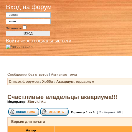
Вход на форум
Запомнить
Войти через социальные сети
Сообщения без ответов
Активные темы
|
Список форумов
Хобби
Аквариум, террариум
»
»
Счастливые владельцы аквариума!!!
Stervichka
Модератор:
Страница
1
из
4
[ Сообщений: 60 ]
Версия для печати
Автор