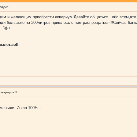
иума!!!
 и желающим приобрести аквариум!Давайте общаться...обо всем,что с 
ади большого на 300литров пришлось с ним распрощаться!!!Сейчас банка
.)))-+
взлетаю!!!
квариума!!!
 меньше. Инфа 100% !