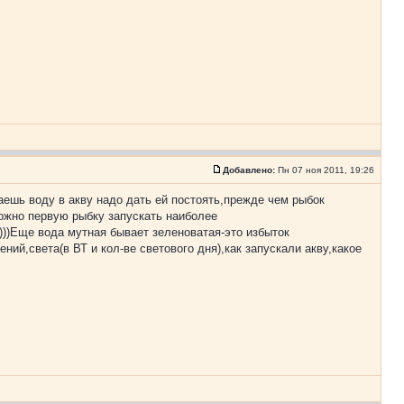
Добавлено:
Пн 07 ноя 2011, 19:26
ваешь воду в акву надо дать ей постоять,прежде чем рыбок
 можно первую рыбку запускать наиболее
)))Еще вода мутная бывает зеленоватая-это избыток
ний,света(в ВТ и кол-ве светового дня),как запускали акву,какое