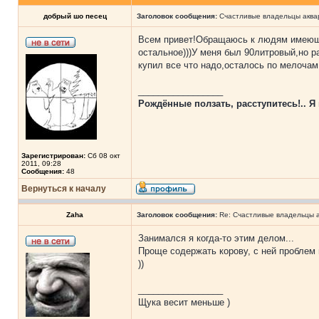
добрый шо песец
Заголовок сообщения:
Счастливые владельцы аквар
Всем привет!Обращаюсь к людям имеющим
остальное)))У меня был 90литровый,но р
купил все что надо,осталось по мелочам..
_________________
Рождённые ползать, расступитесь!.. Я 
Зарегистрирован:
Сб 08 окт
2011, 09:28
Сообщения:
48
Вернуться к началу
Zaha
Заголовок сообщения:
Re: Счастливые владельцы а
Занимался я когда-то этим делом...
Проще содержать корову, с ней проблем
))
_________________
Щука весит меньше )