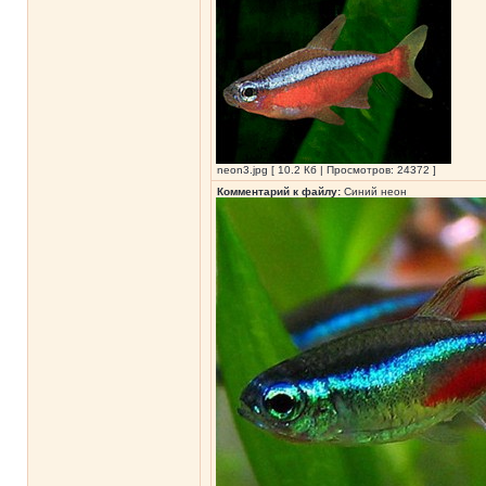
neon3.jpg [ 10.2 Кб | Просмотров: 24372 ]
Комментарий к файлу:
Синий неон