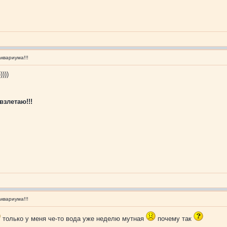
квариума!!!
)))
взлетаю!!!
квариума!!!
только у меня че-то вода уже неделю мутная
почему так