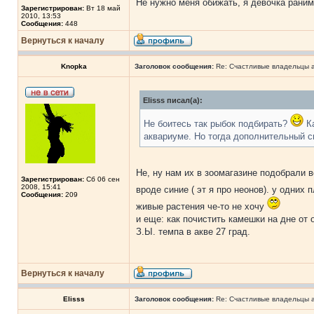
Не нужно меня обижать, я девочка раним
Зарегистрирован:
Вт 18 май
2010, 13:53
Сообщения:
448
Вернуться к началу
Knopka
Заголовок сообщения:
Re: Счастливые владельцы а
Elisss писал(а):
Не боитесь так рыбок подбирать?
Ка
аквариуме. Но тогда дополнительный св
Не, ну нам их в зоомагазине подобрали в
Зарегистрирован:
Сб 06 сен
2008, 15:41
вроде синие ( эт я про неонов). у одних
Сообщения:
209
живые растения че-то не хочу
и еще: как почистить камешки на дне от
З.Ы. темпа в акве 27 град.
Вернуться к началу
Elisss
Заголовок сообщения:
Re: Счастливые владельцы а