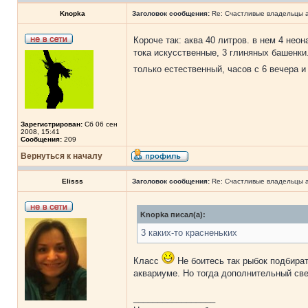
Knopka
Заголовок сообщения:
Re: Счастливые владельцы а
Короче так: аква 40 литров. в нем 4 нео
тока искусственные, 3 глиняных башенки.
только естественный, часов с 6 вечера 
Зарегистрирован:
Сб 06 сен
2008, 15:41
Сообщения:
209
Вернуться к началу
Elisss
Заголовок сообщения:
Re: Счастливые владельцы а
Knopka писал(а):
3 каких-то красненьких
Класс
Не боитесь так рыбок подбира
аквариуме. Но тогда дополнительный све
_________________