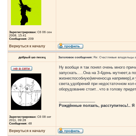
Зарегистрирован:
Сб 06 сен
2008, 15:41
Сообщения:
209
Вернуться к началу
добрый шо песец
Заголовок сообщения:
Re: Счастливые владельцы а
Ну вообще я так понял очень много причи
запускать.....Она на 3-4день мутнеет,а 
жизнеспособную(меченосца например),и 
света,удобрений при недостаточном кол-в
оборудование стоит...что в голову придет в 
_________________
Рождённые ползать, расступитесь!.. Я 
Зарегистрирован:
Сб 08 окт
2011, 09:28
Сообщения:
48
Вернуться к началу