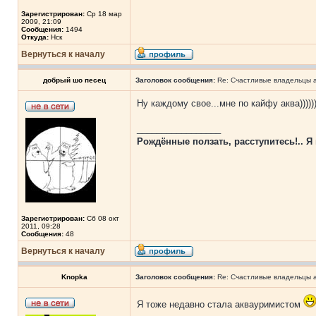
Зарегистрирован:
Ср 18 мар
2009, 21:09
Сообщения:
1494
Откуда:
Нск
Вернуться к началу
добрый шо песец
Заголовок сообщения:
Re: Счастливые владельцы а
Ну каждому свое...мне по кайфу аква)))))))
_________________
Рождённые ползать, расступитесь!.. Я 
Зарегистрирован:
Сб 08 окт
2011, 09:28
Сообщения:
48
Вернуться к началу
Knopka
Заголовок сообщения:
Re: Счастливые владельцы а
Я тоже недавно стала аквауримистом