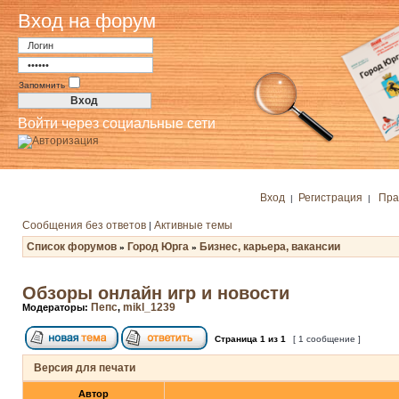
Вход на форум
Запомнить
Войти через социальные сети
Вход
Регистрация
Пра
|
|
Сообщения без ответов
Активные темы
|
Список форумов
Город Юрга
Бизнес, карьера, вакансии
»
»
Обзоры онлайн игр и новости
Пепс
mikl_1239
Модераторы:
,
Страница
1
из
1
[ 1 сообщение ]
Версия для печати
Автор