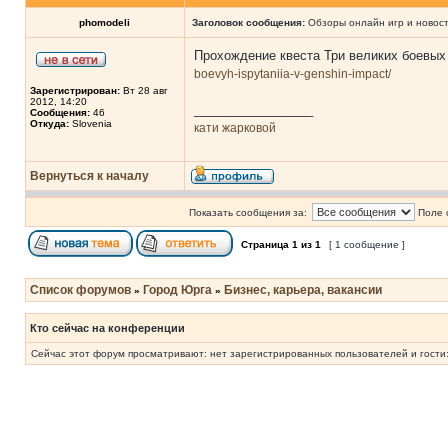
phomodeli
Заголовок сообщения:
Обзоры онлайн игр и новос
Прохождение квеста Три великих боевых
boevyh-ispytaniia-v-genshin-impact/
Зарегистрирован:
Вт 28 авг
2012, 14:20
_________________
Сообщения:
46
Откуда:
Slovenia
кати жарковой
Вернуться к началу
Показать сообщения за:
Поле 
Страница
1
из
1
[ 1 сообщение ]
Список форумов
Город Юрга
Бизнес, карьера, вакансии
»
»
Кто сейчас на конференции
Сейчас этот форум просматривают: нет зарегистрированных пользователей и гости: