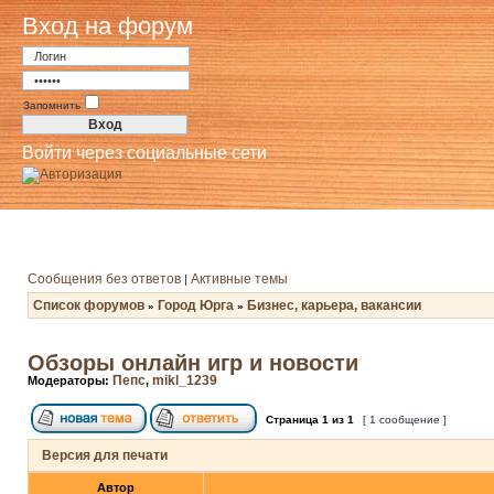
Вход на форум
Запомнить
Войти через социальные сети
Сообщения без ответов
Активные темы
|
Список форумов
Город Юрга
Бизнес, карьера, вакансии
»
»
Обзоры онлайн игр и новости
Пепс
mikl_1239
Модераторы:
,
Страница
1
из
1
[ 1 сообщение ]
Версия для печати
Автор