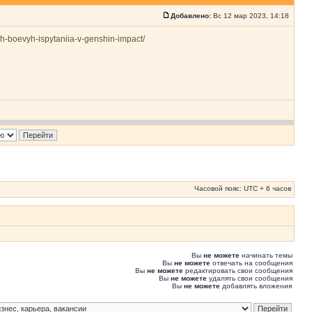
Добавлено:
Вс 12 мар 2023, 14:18
likih-boevyh-ispytaniia-v-genshin-impact/
Часовой пояс: UTC + 6 часов
Вы
не можете
начинать темы
Вы
не можете
отвечать на сообщения
Вы
не можете
редактировать свои сообщения
Вы
не можете
удалять свои сообщения
Вы
не можете
добавлять вложения