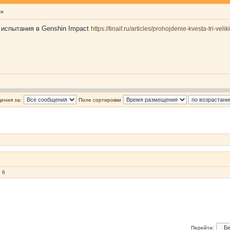
ти
 испытания в Genshin Impact
https://tinaif.ru/articles/prohojdenie-kvesta-tri-ve
ения за:
Поле сортировки
 6
Перейти: