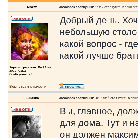
Nisetta
Заголовок сообщения:
Какой стол купить в общепит
Добрый день. Хоч
небольшую столов
какой вопрос - гд
какой лучше брат
Зарегистрирован:
Пн 21 авг
2017, 01:11
Сообщения:
77
Вернуться к началу
Julianka
Заголовок сообщения:
Re: Какой стол купить в общ
Вы, главное, дол
для дома. Тут и 
он должен максим