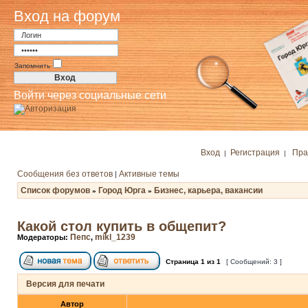
Вход на форум
Запомнить
Войти через социальные сети
Вход
Регистрация
Пра
|
|
Сообщения без ответов
Активные темы
|
Список форумов
Город Юрга
Бизнес, карьера, вакансии
»
»
Какой стол купить в общепит?
Пепс
mikl_1239
Модераторы:
,
Страница
1
из
1
[ Сообщений: 3 ]
Версия для печати
Автор