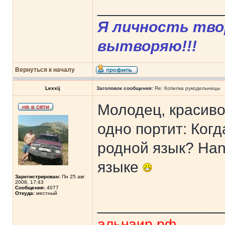
______________
Я личность твор
вытворяю!!!
Вернуться к началу
Lexxij
Заголовок сообщения:
Re: Копилка рукодельницы
Молодец, красив
одно портит: Ког
родной язык? Hand
языке
Зарегистрирован:
Пн 25 авг
2008, 17:43
Сообщения:
4077
Откуда:
местный
______________
альнаир.рф