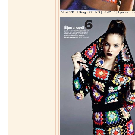
74576232_17Pag0008.JPG [ 67.42 Кб | Просмотров