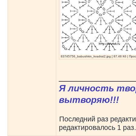
83745756_babushkin_kvadrat2.jpg [ 87.48 Кб | Про
______________
Я личность твор
вытворяю!!!
Последний раз редакт
редактировалось 1 раз.