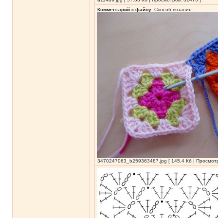
Комментарий к файлу:
Способ вязания
3470247063_b259363487.jpg [ 145.4 Кб | Просмотр