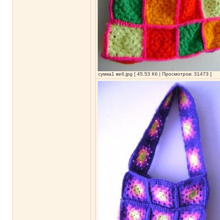
сумка1 веб.jpg [ 45.53 Кб | Просмотров: 31473 ]