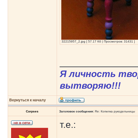
32215957_2.jpg [ 57.17 Кб | Просмотров: 31431 ]
______________
Я личность твор
вытворяю!!!
Вернуться к началу
Corpses
Заголовок сообщения:
Re: Копилка рукодельницы
т.е.: