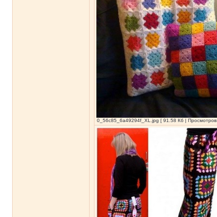
0_56c85_6a49294f_XL.jpg [ 91.58 Кб | Просмотров: