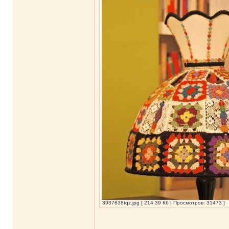
3937838tqz.jpg [ 214.39 Кб | Просмотров: 31473 ]