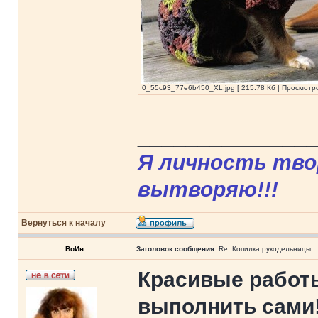
0_55c93_77e6b450_XL.jpg [ 215.78 Кб | Просмотро
______________
Я личность твор
вытворяю!!!
Вернуться к началу
ВоИн
Заголовок сообщения:
Re: Копилка рукодельницы
Красивые работы
выполнить сами