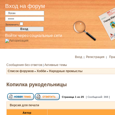
Вход на форум
Запомнить
Войти через социальные сети
Вход
Регистрация
Пра
|
|
Сообщения без ответов
Активные темы
|
Список форумов
Хобби
Народные промыслы
»
»
Копилка рукодельницы
Страница
1
из
25
[ Сообщений: 366 ]
Версия для печати
Автор