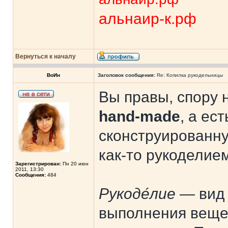
альнаир-к.рф
Вернуться к началу
ВоИн
Заголовок сообщения:
Re: Копилка рукодельницы
Вы правы, спору н
hand-made
, а ес
сконструированн
как-то рукоделие
Зарегистрирован:
Пн 20 июн
2011, 13:30
Сообщения:
484
Рукоде́лие
— вид 
выполнения вещей