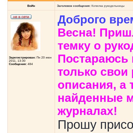
ВоИн
Заголовок сообщения:
Копилка рукодельницы
Доброго вре
Весна! Приш
темку о руко
Постараюсь 
Зарегистрирован:
Пн 20 июн
2011, 13:30
Сообщения:
484
только свои 
описания, а
найденные м
журналах!
Прошу присо