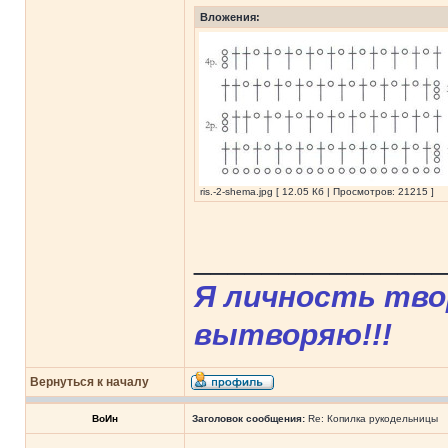
Вложения:
ris.-2-shema.jpg [ 12.05 Кб | Просмотров: 21215 ]
______________
Я личность твор
вытворяю!!!
Вернуться к началу
ВоИн
Заголовок сообщения:
Re: Копилка рукодельницы