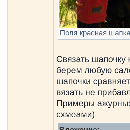
Поля красная шапка4
Связать шапочку 
берем любую салф
шапочки сравняет
вязать не прибавл
Примеры ажурных
схмеами)
Вложение: