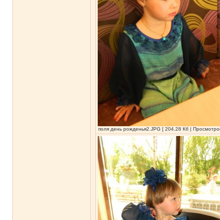
поля день рожденья2.JPG [ 204.28 Кб | Просмотров