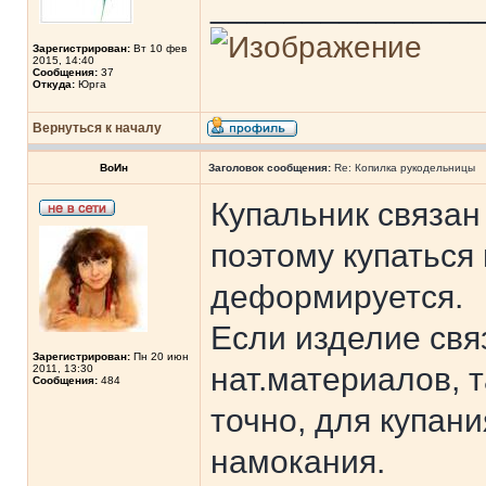
______________
Зарегистрирован:
Вт 10 фев
2015, 14:40
Сообщения:
37
Откуда:
Юрга
Вернуться к началу
ВоИн
Заголовок сообщения:
Re: Копилка рукодельницы
Купальник связан
поэтому купаться 
деформируется.
Если изделие свя
Зарегистрирован:
Пн 20 июн
нат.материалов, та
2011, 13:30
Сообщения:
484
точно, для купани
намокания.