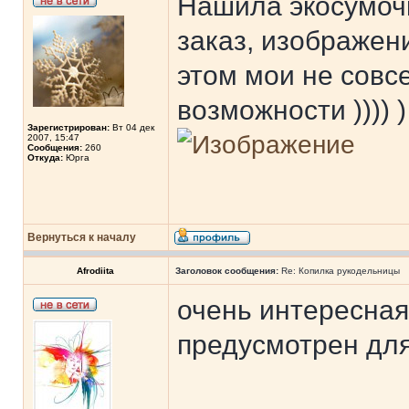
Нашила экосумочк
заказ, изображен
этом мои не сов
возможности )))) )
Зарегистрирован:
Вт 04 дек
2007, 15:47
Сообщения:
260
Откуда:
Юрга
Вернуться к началу
Afrodiita
Заголовок сообщения:
Re: Копилка рукодельницы
очень интересная
предусмотрен дл