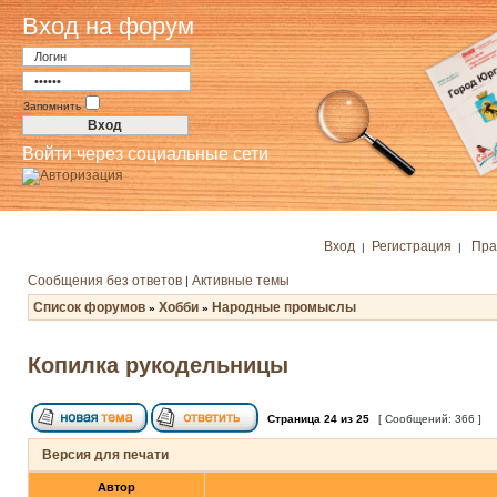
Вход на форум
Запомнить
Войти через социальные сети
Вход
Регистрация
Пра
|
|
Сообщения без ответов
Активные темы
|
Список форумов
Хобби
Народные промыслы
»
»
Копилка рукодельницы
Страница
24
из
25
[ Сообщений: 366 ]
Версия для печати
Автор