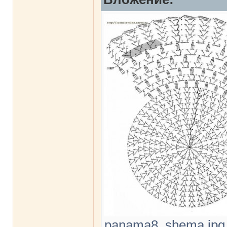
panama8_shema.jpg [