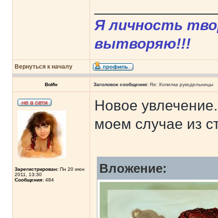
______________
Я личность твор
вытворяю!!!
Вернуться к началу
ВоИн
Заголовок сообщения:
Re: Копилка рукодельницы
Новое увлечение.
моем случае из с
Вложение:
Зарегистрирован:
Пн 20 июн
2011, 13:30
Сообщения:
484