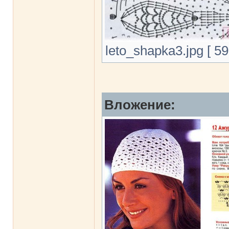
leto_shapka3.jpg [ 5
Вложение: